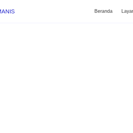
MANIS
Beranda
Laya
ung Daya PLN Te
mahan Hingga Ka
olear, Tanpa Ribe