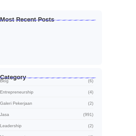
Most Recent Posts
Solusi Sambung Daya PLN Terpercaya Skala
Kecil…
Januari 30, 2026
Jasa Sambung Daya Baru PLN Skala Kecil…
Januari 30, 2026
Jasa Sambung Daya Baru PLN Cepat dan…
Januari 30, 2026
Category
Blog
(6)
Entrepreneurship
(4)
Galeri Pekerjaan
(2)
Jasa
(991)
Leadership
(2)