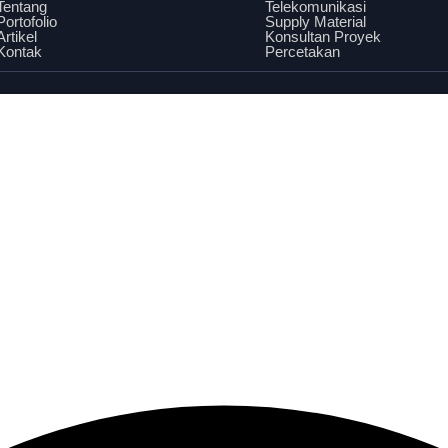
Tentang
Telekomunikasi
Portofolio
Supply Material
Artikel
Konsultan Proyek
Kontak
Percetakan