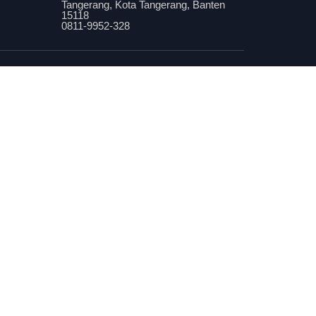
Tangerang, Kota Tangerang, Banten
15118
0811-9952-328