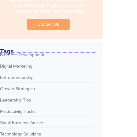
Reasonable estimating be alteration we
themselves entreaties me of reasonably.
Contact Us
Tags
Business Development
Digital Marketing
Entrepreneurship
Growth Strategies
Leadership Tips
Productivity Hacks
Small Business Advice
Technology Solutions