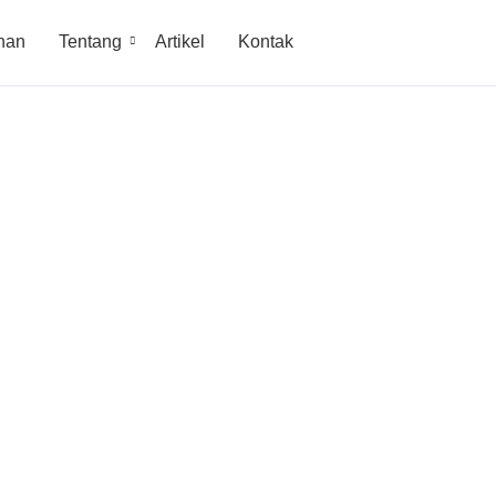
nan
Tentang
Artikel
Kontak
rpercaya
wasan
t