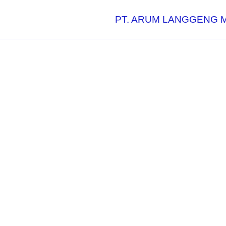
PT. ARUM LANGGENG 
Solusi Samb
Untuk Peru
Industri di S