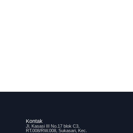
Kontak
Jl. Kasasi III No.17 blok C3,
RT.008/RW.008, Sukasari, Kec.