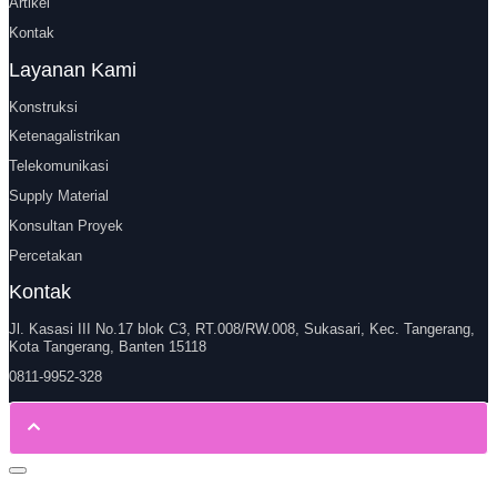
Artikel
Kontak
Layanan Kami
Konstruksi
Ketenagalistrikan
Telekomunikasi
Supply Material
Konsultan Proyek
Percetakan
Kontak
Jl. Kasasi III No.17 blok C3, RT.008/RW.008, Sukasari, Kec. Tangerang,
Kota Tangerang, Banten 15118
0811-9952-328