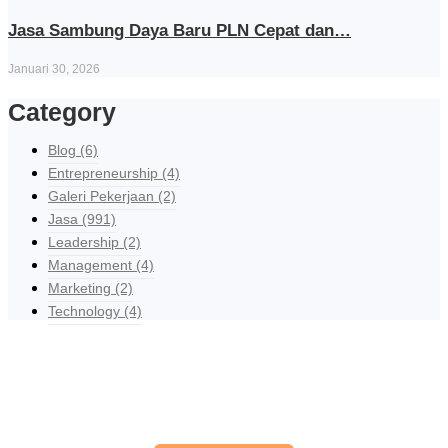
Jasa Sambung Daya Baru PLN Cepat dan…
Januari 30, 2026
Category
Blog
(6)
Entrepreneurship
(4)
Galeri Pekerjaan
(2)
Jasa
(991)
Leadership
(2)
Management
(4)
Marketing
(2)
Technology
(4)
Explore Our Services
Reasonable estimating be alteration we themselves entreaties me
of reasonably.