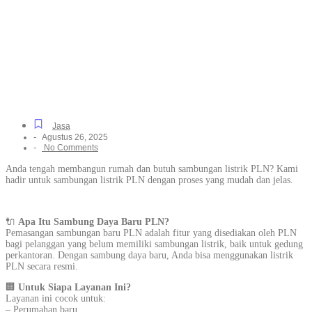
PLN Cepat dan Resmi
untuk Segala Kebutuhan
di Panunggangan, Mudah
dan Cepat
Jasa
-
Agustus 26, 2025
-
No Comments
Anda tengah membangun rumah dan butuh sambungan listrik PLN? Kami
hadir untuk sambungan listrik PLN dengan proses yang mudah dan jelas.
🔌
Apa Itu Sambung Daya Baru PLN?
Pemasangan sambungan baru PLN adalah fitur yang disediakan oleh PLN
bagi pelanggan yang belum memiliki sambungan listrik, baik untuk gedung
perkantoran. Dengan sambung daya baru, Anda bisa menggunakan listrik
PLN secara resmi.
🏢
Untuk Siapa Layanan Ini?
Layanan ini cocok untuk:
– Perumahan baru