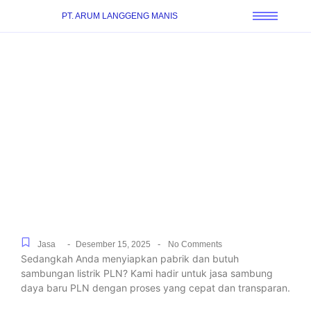
PT. ARUM LANGGENG MANIS
Pengurusan Sambung
Listrik PLN Untuk
Perumahan Hingga
Kawasan Industri di
Geger, Mudah dan Cepat
-
-
Jasa
Desember 15, 2025
No Comments
Sedangkah Anda menyiapkan pabrik dan butuh
sambungan listrik PLN? Kami hadir untuk jasa sambung
daya baru PLN dengan proses yang cepat dan transparan.