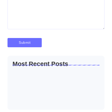
Most Recent Posts
Solusi Sambung Daya PLN Terpercaya
Skala Kecil…
Januari 30, 2026
Jasa Sambung Daya Baru PLN Skala
Kecil…
Januari 30, 2026
Jasa Sambung Daya Baru PLN Cepat dan…
Januari 30, 2026