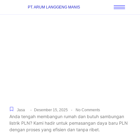
PT. ARUM LANGGENG MANIS
Jasa Sambung Daya Baru
PLN Untuk Rumah,
Gedung, dan Pabrik di
Sukamanah, Resmi dan
Terpercaya
-
-
Jasa
Desember 15, 2025
No Comments
Anda tengah membangun rumah dan butuh sambungan
listrik PLN? Kami hadir untuk pemasangan daya baru PLN
dengan proses yang efisien dan tanpa ribet.