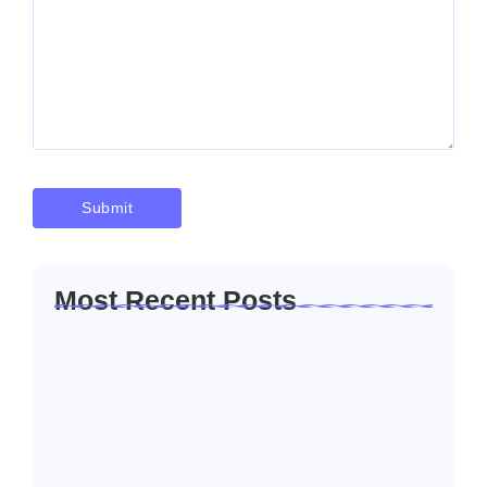
Most Recent Posts
Solusi Sambung Daya PLN Terpercaya
Skala Kecil…
Januari 30, 2026
Jasa Sambung Daya Baru PLN Skala
Kecil…
Januari 30, 2026
Jasa Sambung Daya Baru PLN Cepat dan…
Januari 30, 2026