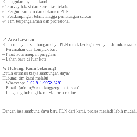
Keunggulan layanan kami:
✅ Survey lokasi dan konsultasi teknis
✅ Pengurusan izin dan dokumen PLN
✅ Pendampingan teknis hingga pemasangan selesai
✅ Tim berpengalaman dan profesional
📍
Area Layanan
Kami melayani sambungan daya PLN untuk berbagai wilayah di Indonesia, t
– Perumahan dan komplek baru
– Pusat kota maupun pinggiran
– Lahan baru di luar kota
📞
Hubungi Kami Sekarang!
Butuh estimasi biaya sambungan daya?
Hubungi tim kami melalui:
– WhatsApp:
[+62 811-9952-328]
– Email: [admin@arumlanggengmanis.com]
– Langsung hubungi kami via form online
—
Dengan jasa sambung daya baru PLN dari kami, proses menjadi lebih mudah,