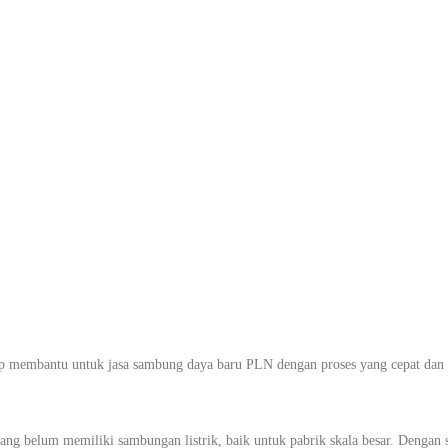
g Daya PLN Ter
esar di Laranga
 membantu untuk jasa sambung daya baru PLN dengan proses yang cepat dan t
g belum memiliki sambungan listrik, baik untuk pabrik skala besar. Dengan 