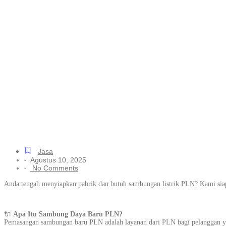
Solusi Sambun
Kecil hingga B
dan Cepat
Jasa
Agustus 10, 2025
-
No Comments
-
Anda tengah menyiapkan pabrik dan butuh sambungan listrik PLN? Kami siap
🔌
Apa Itu Sambung Daya Baru PLN?
Pemasangan sambungan baru PLN adalah layanan dari PLN bagi pelanggan yan