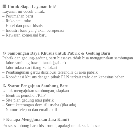
🏢
Untuk Siapa Layanan Ini?
Layanan ini cocok untuk:
– Perumahan baru
– Ruko atau toko
– Hotel dan pusat bisnis
– Industri baru yang akan beroperasi
– Kawasan komersial baru
⚙️
Sambungan Daya Khusus untuk Pabrik & Gedung Baru
Pabrik dan gedung-gedung baru biasanya tidak bisa menggunakan sambungan s
– Jalur sambung bawah tanah (galian)
– Jalur udara dari tiang ke lokasi
– Pembangunan gardu distribusi tersendiri di area pabrik
– Koordinasi khusus dengan pihak PLN terkait trafo dan kapasitas beban
📝
Syarat Pengajuan Sambung Baru
Untuk mengajukan sambungan, siapkan:
– Identitas pemohon/KTP
– Site plan gedung atau pabrik
– Surat keterangan domisili usaha (jika ada)
– Nomor telepon dan email aktif
⚡
Kenapa Menggunakan Jasa Kami?
Proses sambung baru bisa rumit, apalagi untuk skala besar.