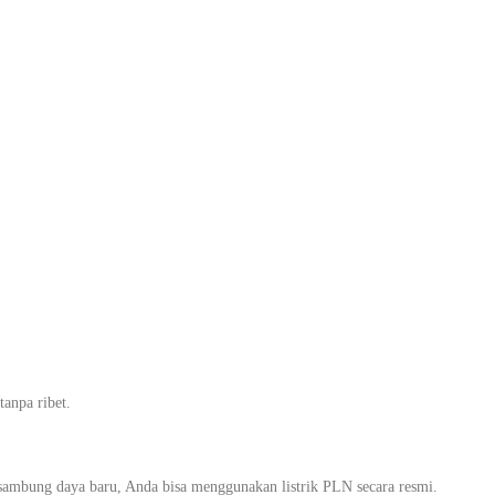
percaya Skala
n Indah, Mudah
anpa ribet.
sambung daya baru, Anda bisa menggunakan listrik PLN secara resmi.