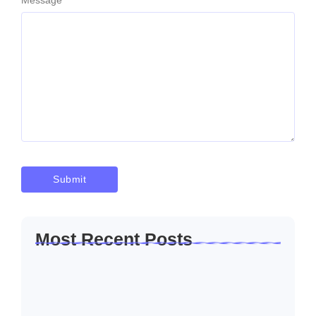
Most Recent Posts
Solusi Sambung Daya PLN Terpercaya
Skala Kecil…
Januari 30, 2026
Jasa Sambung Daya Baru PLN Skala
Kecil…