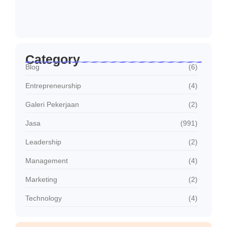
Januari 30, 2026
Jasa Sambung Daya Baru PLN Cepat dan…
Januari 30, 2026
Category
Blog
(6)
Entrepreneurship
(4)
Galeri Pekerjaan
(2)
Jasa
(991)
Leadership
(2)
Management
(4)
Marketing
(2)
Technology
(4)