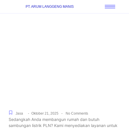
PT. ARUM LANGGENG MANIS
Solusi Sambung Daya
PLN Terpercaya Khusus
Rumah Tinggal & Industri
di Situ Gintung, Dari
Pengajuan hingga
Penyalaan
-
-
Jasa
Oktober 21, 2025
No Comments
Sedangkah Anda membangun rumah dan butuh
sambungan listrik PLN? Kami menyediakan layanan untuk