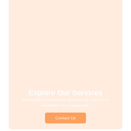
Explore Our Services
Reasonable estimating be alteration we themselves
entreaties me of reasonably.
Contact Us