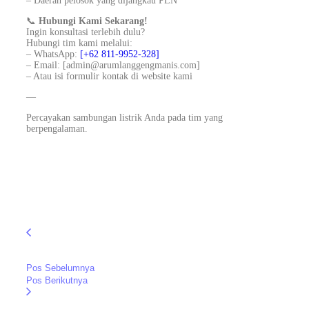
– Daerah pelosok yang dijangkau PLN
📞
Hubungi Kami Sekarang!
Ingin konsultasi terlebih dulu?
Hubungi tim kami melalui:
– WhatsApp:
[+62 811-9952-328]
– Email: [admin@arumlanggengmanis.com]
– Atau isi formulir kontak di website kami
—
Percayakan sambungan listrik Anda pada tim yang
berpengalaman.
Pos Sebelumnya
Pos Berikutnya