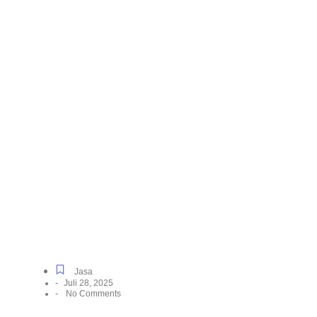
Solusi Sambung Daya
PLN Terpercaya
Khusus Rumah Tinggal
& Industri di
Paninggilan Utara,
Langsung Dibantu
Sampai Menyala
Jasa
-
Juli 28, 2025
-
No Comments