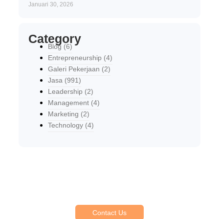
Januari 30, 2026
Category
Blog
(6)
Entrepreneurship
(4)
Galeri Pekerjaan
(2)
Jasa
(991)
Leadership
(2)
Management
(4)
Marketing
(2)
Technology
(4)
Explore Our Services
Reasonable estimating be alteration we themselves
entreaties me of reasonably.
Contact Us