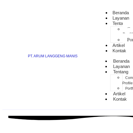
Beranda
Layanan
Tentang
Co
Profi
Por
Artikel
Kontak
PT. ARUM LANGGENG MANIS
Beranda
Layanan
Tentang
Com
Profile
Portf
Artikel
Kontak