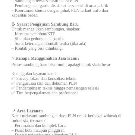
– Sambungan lewat saluran udara PLN
– Pembangunan gardu distribusi tersendiri di area pabrik
– Koordinasi khusus dengan pihak PLN terkait trafo dan
kapasitas beban
📝
Syarat Pengajuan Sambung Baru
Untuk mengajukan sambungan, siapkan:
– Identitas pemohon/KTP
– Site plan gedung atau pabrik
– Surat keterangan domisili usaha (jika ada)
– Kontak yang bisa dihubungi
⚡
Kenapa Menggunakan Jasa Kami?
Proses sambung baru bisa rumit, apalagi untuk skala besar.
Keunggulan layanan kami:
✅ Survey lokasi dan konsultasi teknis
✅ Pengurusan izin dan dokumen PLN
✅ Pendampingan teknis hingga pemasangan selesai
✅ Tim berpengalaman dan profesional
📍
Area Layanan
Kami melayani sambungan daya PLN untuk berbagai wilayah di
Indonesia, termasuk:
– Perumahan dan komplek baru
– Pusat kota maupun pinggiran