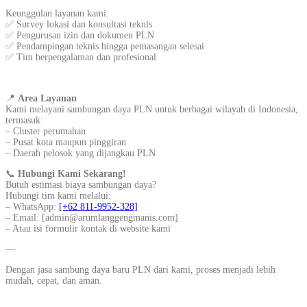
Keunggulan layanan kami:
✅ Survey lokasi dan konsultasi teknis
✅ Pengurusan izin dan dokumen PLN
✅ Pendampingan teknis hingga pemasangan selesai
✅ Tim berpengalaman dan profesional
📍
Area Layanan
Kami melayani sambungan daya PLN untuk berbagai wilayah di Indonesia,
termasuk:
– Cluster perumahan
– Pusat kota maupun pinggiran
– Daerah pelosok yang dijangkau PLN
📞
Hubungi Kami Sekarang!
Butuh estimasi biaya sambungan daya?
Hubungi tim kami melalui:
– WhatsApp:
[+62 811-9952-328]
– Email: [admin@arumlanggengmanis.com]
– Atau isi formulir kontak di website kami
—
Dengan jasa sambung daya baru PLN dari kami, proses menjadi lebih
mudah, cepat, dan aman.