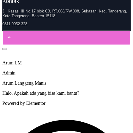
Kontak
Jl. Kasasi III No.17 blok C3, RT.008/RW.008, Sukasari, Kec. Tangerang,
Kota Tangerang, Banten 15118
0811-9952-328
Arum LM
Admin
Arum Langgeng Manis
Halo. Apakah ada yang bisa kami bantu?
Powered by Elementor