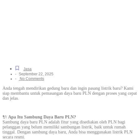
PLN Terpercaya Cepat
dan Resmi untuk Segala
Kebutuhan di
Rancapinang, Resmi dan
Terpercaya
Jasa
-
September 22, 2025
-
No Comments
Anda tengah mendirikan gedung baru dan ingin pasang listrik baru? Kami
siap membantu untuk pemasangan daya baru PLN dengan proses yang cepat
dan jelas.
🔌
Apa Itu Sambung Daya Baru PLN?
Sambung daya baru PLN adalah fitur yang disediakan oleh PLN bagi
pelanggan yang belum memiliki sambungan listrik, baik untuk rumah
tinggal. Dengan sambung daya baru, Anda bisa menggunakan listrik PLN
secara resmi.