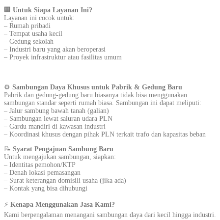
🏢
Untuk Siapa Layanan Ini?
Layanan ini cocok untuk:
– Rumah pribadi
– Tempat usaha kecil
– Gedung sekolah
– Industri baru yang akan beroperasi
– Proyek infrastruktur atau fasilitas umum
⚙️
Sambungan Daya Khusus untuk Pabrik & Gedung Baru
Pabrik dan gedung-gedung baru biasanya tidak bisa menggunakan
sambungan standar seperti rumah biasa. Sambungan ini dapat meliputi:
– Jalur sambung bawah tanah (galian)
– Sambungan lewat saluran udara PLN
– Gardu mandiri di kawasan industri
– Koordinasi khusus dengan pihak PLN terkait trafo dan kapasitas beban
📝
Syarat Pengajuan Sambung Baru
Untuk mengajukan sambungan, siapkan:
– Identitas pemohon/KTP
– Denah lokasi pemasangan
– Surat keterangan domisili usaha (jika ada)
– Kontak yang bisa dihubungi
⚡
Kenapa Menggunakan Jasa Kami?
Kami berpengalaman menangani sambungan daya dari kecil hingga industri.