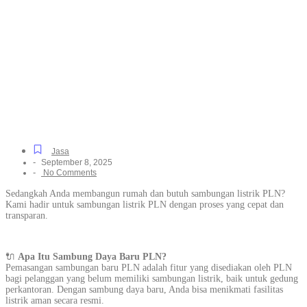
PLN Terpercaya Cepat
dan Resmi untuk Segala
Kebutuhan di Jurumudi,
Dari Pengajuan hingga
Penyalaan
Jasa
-
September 8, 2025
-
No Comments
Sedangkah Anda membangun rumah dan butuh sambungan listrik PLN?
Kami hadir untuk sambungan listrik PLN dengan proses yang cepat dan
transparan.
🔌
Apa Itu Sambung Daya Baru PLN?
Pemasangan sambungan baru PLN adalah fitur yang disediakan oleh PLN
bagi pelanggan yang belum memiliki sambungan listrik, baik untuk gedung
perkantoran. Dengan sambung daya baru, Anda bisa menikmati fasilitas
listrik aman secara resmi.