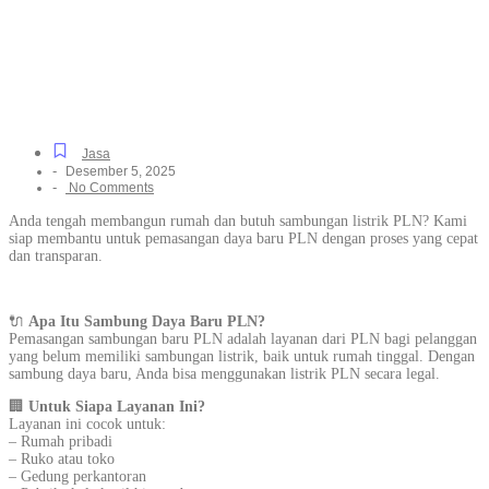
Listrik PLN Untuk Rumah,
Gedung, dan Pabrik di
Serua Indah, Tanpa Ribet
Jasa
-
Desember 5, 2025
-
No Comments
Anda tengah membangun rumah dan butuh sambungan listrik PLN? Kami
siap membantu untuk pemasangan daya baru PLN dengan proses yang cepat
dan transparan.
🔌
Apa Itu Sambung Daya Baru PLN?
Pemasangan sambungan baru PLN adalah layanan dari PLN bagi pelanggan
yang belum memiliki sambungan listrik, baik untuk rumah tinggal. Dengan
sambung daya baru, Anda bisa menggunakan listrik PLN secara legal.
🏢
Untuk Siapa Layanan Ini?
Layanan ini cocok untuk:
– Rumah pribadi
– Ruko atau toko
– Gedung perkantoran