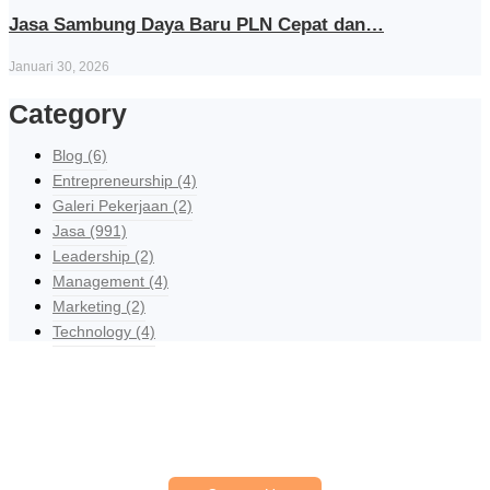
Jasa Sambung Daya Baru PLN Cepat dan…
Januari 30, 2026
Category
Blog
(6)
Entrepreneurship
(4)
Galeri Pekerjaan
(2)
Jasa
(991)
Leadership
(2)
Management
(4)
Marketing
(2)
Technology
(4)
Explore Our Services
Reasonable estimating be alteration we themselves entreaties me
of reasonably.