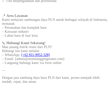
✅ Tim berpengalaman dan profesional
📍
Area Layanan
Kami melayani sambungan daya PLN untuk berbagai wilayah di Indonesia,
termasuk:
– Perumahan dan komplek baru
– Kawasan industri
– Lahan baru di luar kota
📞
Hubungi Kami Sekarang!
Mau pasang listrik resmi dari PLN?
Hubungi tim kami melalui:
– WhatsApp:
[+62 811-9952-328]
– Email: [admin@arumlanggengmanis.com]
– Langsung hubungi kami via form online
—
Dengan jasa sambung daya baru PLN dari kami, proses menjadi lebih
mudah, cepat, dan aman.