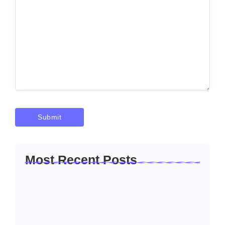
Most Recent Posts
Solusi Sambung Daya PLN Terpercaya
Skala Kecil…
Januari 30, 2026
Jasa Sambung Daya Baru PLN Skala
Kecil…
Januari 30, 2026