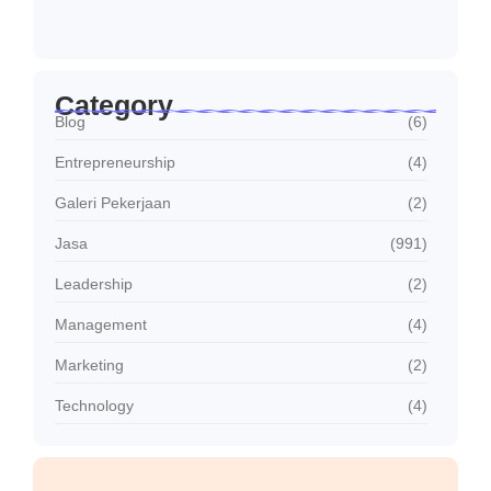
Jasa Sambung Daya Baru PLN Cepat dan…
Januari 30, 2026
Category
Blog
(6)
Entrepreneurship
(4)
Galeri Pekerjaan
(2)
Jasa
(991)
Leadership
(2)
Management
(4)
Marketing
(2)
Technology
(4)