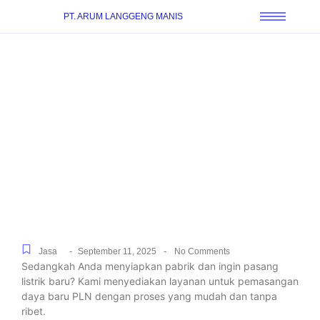
PT. ARUM LANGGENG MANIS
Pengurusan Sambung
Listrik PLN Untuk Rumah,
Gedung, dan Pabrik di
Cibodas, Mudah dan
Cepat
-
-
Jasa
September 11, 2025
No Comments
Sedangkah Anda menyiapkan pabrik dan ingin pasang
listrik baru? Kami menyediakan layanan untuk pemasangan
daya baru PLN dengan proses yang mudah dan tanpa
ribet.