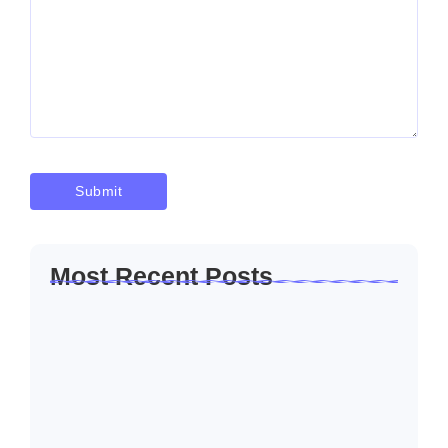
Most Recent Posts
Solusi Sambung Daya PLN Terpercaya
Skala Kecil…
Januari 30, 2026
Jasa Sambung Daya Baru PLN Skala
Kecil…
Januari 30, 2026
Jasa Sambung Daya Baru PLN Cepat dan…
Januari 30, 2026