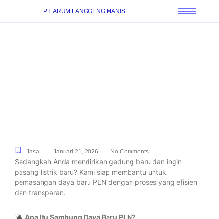
PT. ARUM LANGGENG MANIS
Pengurusan Sambung
Listrik PLN Skala Kecil
hingga Besar di Gintung,
Mudah dan Cepat
-
-
Jasa
Januari 21, 2026
No Comments
Sedangkah Anda mendirikan gedung baru dan ingin
pasang listrik baru? Kami siap membantu untuk
pemasangan daya baru PLN dengan proses yang efisien
dan transparan.
🔌
Apa Itu Sambung Daya Baru PLN?