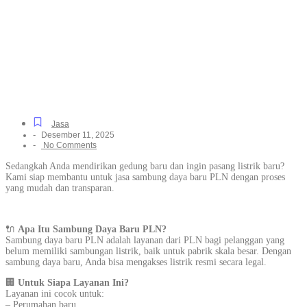
Listrik PLN Khusus
Rumah Tinggal & Industri
di Tobat, Resmi dan
Terpercaya
Jasa
-
Desember 11, 2025
-
No Comments
Sedangkah Anda mendirikan gedung baru dan ingin pasang listrik baru?
Kami siap membantu untuk jasa sambung daya baru PLN dengan proses
yang mudah dan transparan.
🔌
Apa Itu Sambung Daya Baru PLN?
Sambung daya baru PLN adalah layanan dari PLN bagi pelanggan yang
belum memiliki sambungan listrik, baik untuk pabrik skala besar. Dengan
sambung daya baru, Anda bisa mengakses listrik resmi secara legal.
🏢
Untuk Siapa Layanan Ini?
Layanan ini cocok untuk:
– Perumahan baru