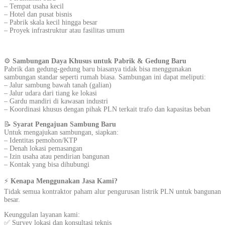
– Tempat usaha kecil
– Hotel dan pusat bisnis
– Pabrik skala kecil hingga besar
– Proyek infrastruktur atau fasilitas umum
⚙️
Sambungan Daya Khusus untuk Pabrik & Gedung Baru
Pabrik dan gedung-gedung baru biasanya tidak bisa menggunakan
sambungan standar seperti rumah biasa. Sambungan ini dapat meliputi:
– Jalur sambung bawah tanah (galian)
– Jalur udara dari tiang ke lokasi
– Gardu mandiri di kawasan industri
– Koordinasi khusus dengan pihak PLN terkait trafo dan kapasitas beban
📝
Syarat Pengajuan Sambung Baru
Untuk mengajukan sambungan, siapkan:
– Identitas pemohon/KTP
– Denah lokasi pemasangan
– Izin usaha atau pendirian bangunan
– Kontak yang bisa dihubungi
⚡
Kenapa Menggunakan Jasa Kami?
Tidak semua kontraktor paham alur pengurusan listrik PLN untuk bangunan
besar.
Keunggulan layanan kami:
✅ Survey lokasi dan konsultasi teknis