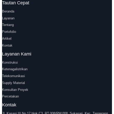
Tautan Cepat
Beranda
Layanan
Tentang
Portofolio
Artikel
Kontak
Layanan Kami
Konstruksi
Ketenagalistrikan
Telekomunikasi
Supply Material
Konsultan Proyek
Percetakan
Kontak
Jl. Kasasi III No.17 blok C3, RT.008/RW.008, Sukasari, Kec. Tangerang,