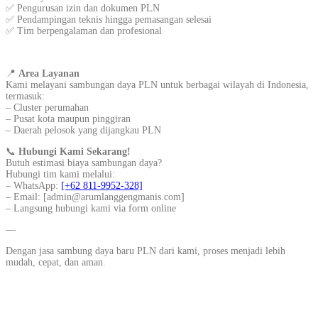
✅ Pengurusan izin dan dokumen PLN
✅ Pendampingan teknis hingga pemasangan selesai
✅ Tim berpengalaman dan profesional
📍
Area Layanan
Kami melayani sambungan daya PLN untuk berbagai wilayah di Indonesia,
termasuk:
– Cluster perumahan
– Pusat kota maupun pinggiran
– Daerah pelosok yang dijangkau PLN
📞
Hubungi Kami Sekarang!
Butuh estimasi biaya sambungan daya?
Hubungi tim kami melalui:
– WhatsApp:
[+62 811-9952-328]
– Email: [admin@arumlanggengmanis.com]
– Langsung hubungi kami via form online
—
Dengan jasa sambung daya baru PLN dari kami, proses menjadi lebih
mudah, cepat, dan aman.