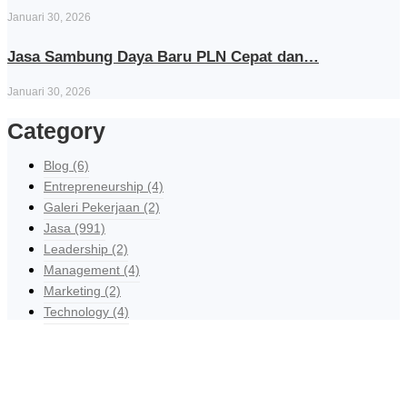
Januari 30, 2026
Jasa Sambung Daya Baru PLN Cepat dan…
Januari 30, 2026
Category
Blog
(6)
Entrepreneurship
(4)
Galeri Pekerjaan
(2)
Jasa
(991)
Leadership
(2)
Management
(4)
Marketing
(2)
Technology
(4)
Explore Our Services
Reasonable estimating be alteration we themselves entreaties me