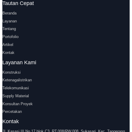
Tautan Cepat
Beranda
Layanan
Tentang
Portofolio
Artikel
Kontak
Layanan Kami
Konstruksi
Ketenagalistrikan
Telekomunikasi
Supply Material
Konsultan Proyek
Percetakan
Kontak
Jl. Kasasi III No.17 blok C3, RT.008/RW.008, Sukasari, Kec. Tangerang,