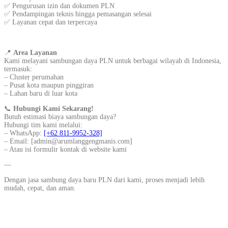
✅ Pengurusan izin dan dokumen PLN
✅ Pendampingan teknis hingga pemasangan selesai
✅ Layanan cepat dan terpercaya
📍
Area Layanan
Kami melayani sambungan daya PLN untuk berbagai wilayah di Indonesia,
termasuk:
– Cluster perumahan
– Pusat kota maupun pinggiran
– Lahan baru di luar kota
📞
Hubungi Kami Sekarang!
Butuh estimasi biaya sambungan daya?
Hubungi tim kami melalui:
– WhatsApp:
[+62 811-9952-328]
– Email: [admin@arumlanggengmanis.com]
– Atau isi formulir kontak di website kami
—
Dengan jasa sambung daya baru PLN dari kami, proses menjadi lebih
mudah, cepat, dan aman.