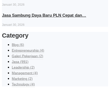
Januari 30, 2026
Jasa Sambung Daya Baru PLN Cepat dan…
Januari 30, 2026
Category
Blog
(6)
Entrepreneurship
(4)
Galeri Pekerjaan
(2)
Jasa
(991)
Leadership
(2)
Management
(4)
Marketing
(2)
Technology
(4)
Explore Our Services
Reasonable estimating be alteration we themselves entreaties me