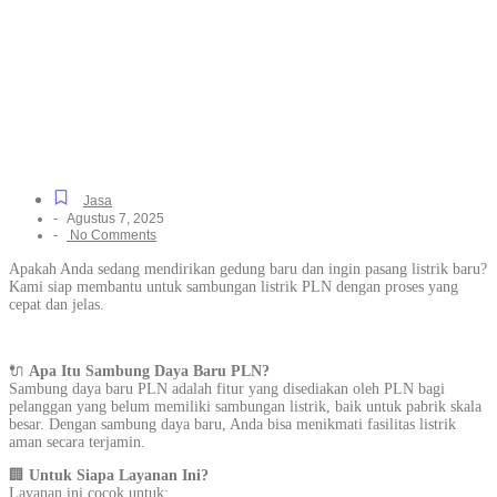
Listrik PLN Khusus
Rumah Tinggal & Industri
di Sukasari, Resmi dan
Terpercaya
Jasa
-
Agustus 7, 2025
-
No Comments
Apakah Anda sedang mendirikan gedung baru dan ingin pasang listrik baru?
Kami siap membantu untuk sambungan listrik PLN dengan proses yang
cepat dan jelas.
🔌
Apa Itu Sambung Daya Baru PLN?
Sambung daya baru PLN adalah fitur yang disediakan oleh PLN bagi
pelanggan yang belum memiliki sambungan listrik, baik untuk pabrik skala
besar. Dengan sambung daya baru, Anda bisa menikmati fasilitas listrik
aman secara terjamin.
🏢
Untuk Siapa Layanan Ini?
Layanan ini cocok untuk: