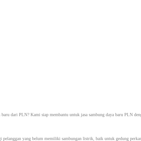
mbung Listrik 
& Industri di 
bet
aru dari PLN? Kami siap membantu untuk jasa sambung daya baru PLN dengan 
i pelanggan yang belum memiliki sambungan listrik, baik untuk gedung perka