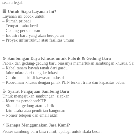
secara legal.
🏢
Untuk Siapa Layanan Ini?
Layanan ini cocok untuk:
– Rumah pribadi
– Tempat usaha kecil
– Gedung perkantoran
– Industri baru yang akan beroperasi
– Proyek infrastruktur atau fasilitas umum
⚙️
Sambungan Daya Khusus untuk Pabrik & Gedung Baru
Pabrik dan gedung-gedung baru biasanya memerlukan sambungan khusus. Sam
– Kabel tanam bawah tanah dari gardu
– Jalur udara dari tiang ke lokasi
– Gardu mandiri di kawasan industri
– Koordinasi khusus dengan pihak PLN terkait trafo dan kapasitas beban
📝
Syarat Pengajuan Sambung Baru
Untuk mengajukan sambungan, siapkan:
– Identitas pemohon/KTP
– Site plan gedung atau pabrik
– Izin usaha atau pendirian bangunan
– Nomor telepon dan email aktif
⚡
Kenapa Menggunakan Jasa Kami?
Proses sambung baru bisa rumit, apalagi untuk skala besar.