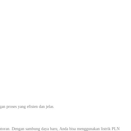
PLN Khusus
Pondok Kacang
proses yang efisien dan jelas.
ntoran. Dengan sambung daya baru, Anda bisa menggunakan listrik PLN