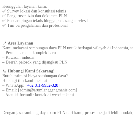
Keunggulan layanan kami:
✅ Survey lokasi dan konsultasi teknis
✅ Pengurusan izin dan dokumen PLN
✅ Pendampingan teknis hingga pemasangan selesai
✅ Tim berpengalaman dan profesional
📍
Area Layanan
Kami melayani sambungan daya PLN untuk berbagai wilayah di Indonesia, t
– Perumahan dan komplek baru
– Kawasan industri
– Daerah pelosok yang dijangkau PLN
📞
Hubungi Kami Sekarang!
Butuh estimasi biaya sambungan daya?
Hubungi tim kami melalui:
– WhatsApp:
[+62 811-9952-328]
– Email: [admin@arumlanggengmanis.com]
– Atau isi formulir kontak di website kami
—
Dengan jasa sambung daya baru PLN dari kami, proses menjadi lebih mudah,