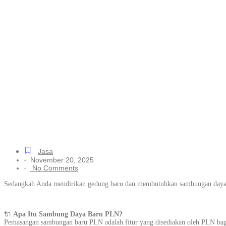
Pengurusan Sa
Rumah Tinggal 
Barat, Tanpa Ri
Jasa
November 20, 2025
-
No Comments
-
Sedangkah Anda mendirikan gedung baru dan membutuhkan sambungan daya b
🔌
Apa Itu Sambung Daya Baru PLN?
Pemasangan sambungan baru PLN adalah fitur yang disediakan oleh PLN bag