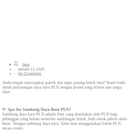
Listrik PLN Cepat dan
Resmi untuk Segala
Kebutuhan di
Panunggangan Barat,
Tanpa Ribet
Jasa
-
Januari 13, 2026
-
No Comments
Anda tengah menyiapkan pabrik dan ingin pasang listrik baru? Kami hadir
untuk pemasangan daya baru PLN dengan proses yang efisien dan tanpa
ribet.
🔌
Apa Itu Sambung Daya Baru PLN?
Sambung daya baru PLN adalah fitur yang disediakan oleh PLN bagi
pelanggan yang belum memiliki sambungan listrik, baik untuk pabrik skala
besar. Dengan sambung daya baru, Anda bisa menggunakan listrik PLN
secara resmi.