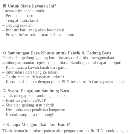
🏢
Untuk Siapa Layanan Ini?
Layanan ini cocok untuk:
– Perumahan baru
– Tempat usaha kecil
– Gedung sekolah
– Industri baru yang akan beroperasi
– Proyek infrastruktur atau fasilitas umum
⚙️
Sambungan Daya Khusus untuk Pabrik & Gedung Baru
Pabrik dan gedung-gedung baru biasanya tidak bisa menggunakan
sambungan standar seperti rumah biasa. Sambungan ini dapat meliputi:
– Kabel tanam bawah tanah dari gardu
– Jalur udara dari tiang ke lokasi
– Gardu mandiri di kawasan industri
– Koordinasi khusus dengan pihak PLN terkait trafo dan kapasitas beban
📝
Syarat Pengajuan Sambung Baru
Untuk mengajukan sambungan, siapkan:
– Identitas pemohon/KTP
– Site plan gedung atau pabrik
– Izin usaha atau pendirian bangunan
– Kontak yang bisa dihubungi
⚡
Kenapa Menggunakan Jasa Kami?
Tidak semua kontraktor paham alur pengurusan listrik PLN untuk bangunan