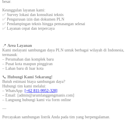
besar.
Keunggulan layanan kami:
✅ Survey lokasi dan konsultasi teknis
✅ Pengurusan izin dan dokumen PLN
✅ Pendampingan teknis hingga pemasangan selesai
✅ Layanan cepat dan terpercaya
📍
Area Layanan
Kami melayani sambungan daya PLN untuk berbagai wilayah di Indonesia,
termasuk:
– Perumahan dan komplek baru
– Pusat kota maupun pinggiran
– Lahan baru di luar kota
📞
Hubungi Kami Sekarang!
Butuh estimasi biaya sambungan daya?
Hubungi tim kami melalui:
– WhatsApp:
[+62 811-9952-328]
– Email: [admin@arumlanggengmanis.com]
– Langsung hubungi kami via form online
—
Percayakan sambungan listrik Anda pada tim yang berpengalaman.