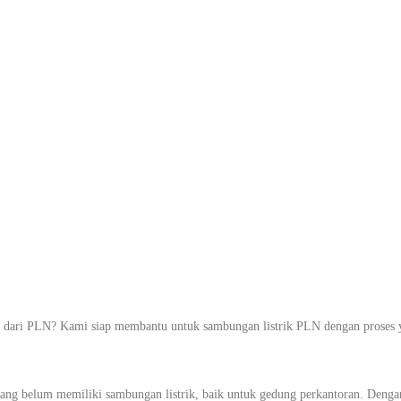
mbung Listrik 
gala Kebutuhan
ntu Sampai Men
ri PLN? Kami siap membantu untuk sambungan listrik PLN dengan proses yan
g belum memiliki sambungan listrik, baik untuk gedung perkantoran. Dengan s