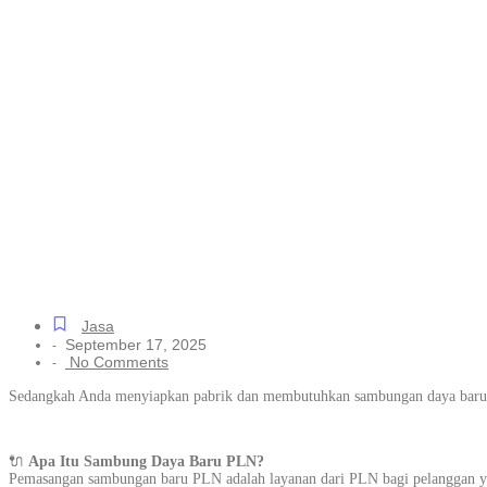
Pengurusan Sa
Resmi untuk Se
Langsung Diba
Jasa
September 17, 2025
-
No Comments
-
Sedangkah Anda menyiapkan pabrik dan membutuhkan sambungan daya baru da
🔌
Apa Itu Sambung Daya Baru PLN?
Pemasangan sambungan baru PLN adalah layanan dari PLN bagi pelanggan yan