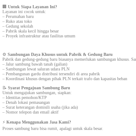
🏢
Untuk Siapa Layanan Ini?
Layanan ini cocok untuk:
– Perumahan baru
– Ruko atau toko
– Gedung sekolah
– Pabrik skala kecil hingga besar
– Proyek infrastruktur atau fasilitas umum
⚙️
Sambungan Daya Khusus untuk Pabrik & Gedung Baru
Pabrik dan gedung-gedung baru biasanya memerlukan sambungan khusus. Sam
– Jalur sambung bawah tanah (galian)
– Sambungan lewat saluran udara PLN
– Pembangunan gardu distribusi tersendiri di area pabrik
– Koordinasi khusus dengan pihak PLN terkait trafo dan kapasitas beban
📝
Syarat Pengajuan Sambung Baru
Untuk mengajukan sambungan, siapkan:
– Identitas pemohon/KTP
– Denah lokasi pemasangan
– Surat keterangan domisili usaha (jika ada)
– Nomor telepon dan email aktif
⚡
Kenapa Menggunakan Jasa Kami?
Proses sambung baru bisa rumit, apalagi untuk skala besar.