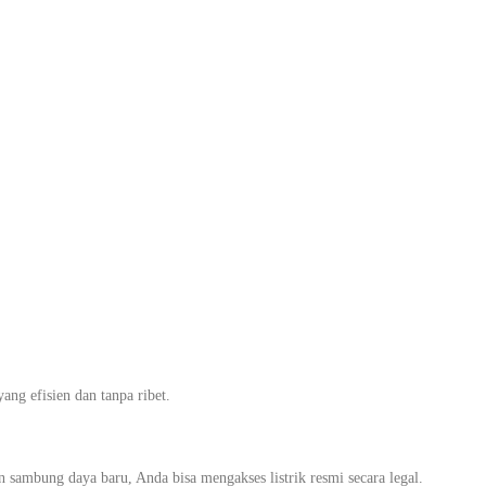
PLN Cepat dan
 di Ciledug,
yala
g efisien dan tanpa ribet.
ambung daya baru, Anda bisa mengakses listrik resmi secara legal.