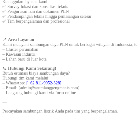
Keunggulan layanan kami:
✅ Survey lokasi dan konsultasi teknis
✅ Pengurusan izin dan dokumen PLN
✅ Pendampingan teknis hingga pemasangan selesai
✅ Tim berpengalaman dan profesional
📍
Area Layanan
Kami melayani sambungan daya PLN untuk berbagai wilayah di Indonesia, t
– Cluster perumahan
– Kawasan industri
– Lahan baru di luar kota
📞
Hubungi Kami Sekarang!
Butuh estimasi biaya sambungan daya?
Hubungi tim kami melalui:
– WhatsApp:
[+62 811-9952-328]
– Email: [admin@arumlanggengmanis.com]
– Langsung hubungi kami via form online
—
Percayakan sambungan listrik Anda pada tim yang berpengalaman.