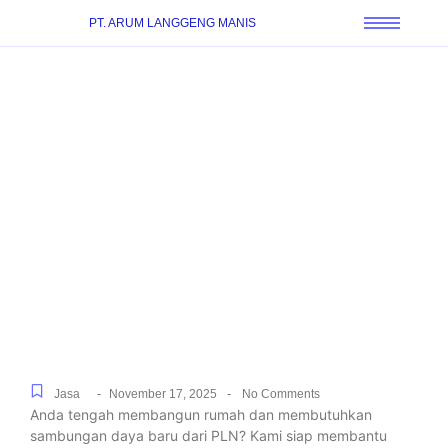
PT. ARUM LANGGENG MANIS
Pengurusan Sambung
Listrik PLN Cepat dan
Resmi untuk Segala
Kebutuhan di Bojong
Nangka, Resmi dan
Terpercaya
-
-
Jasa
November 17, 2025
No Comments
Anda tengah membangun rumah dan membutuhkan
sambungan daya baru dari PLN? Kami siap membantu