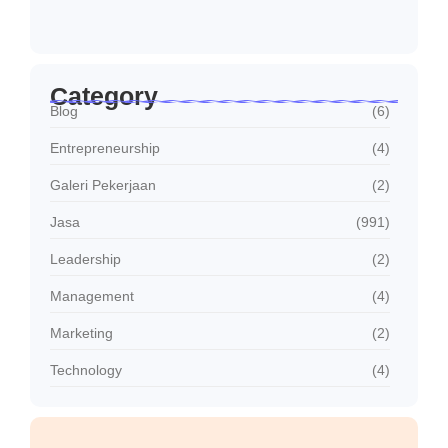
Jasa Sambung Daya Baru PLN Cepat dan…
Januari 30, 2026
Category
Blog
(6)
Entrepreneurship
(4)
Galeri Pekerjaan
(2)
Jasa
(991)
Leadership
(2)
Management
(4)
Marketing
(2)
Technology
(4)