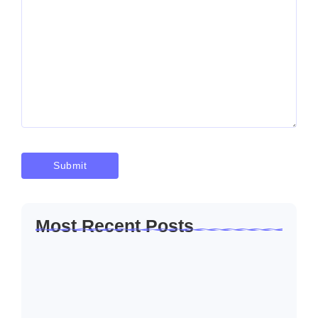
Most Recent Posts
Solusi Sambung Daya PLN Terpercaya
Skala Kecil…
Januari 30, 2026
Jasa Sambung Daya Baru PLN Skala
Kecil…
Januari 30, 2026