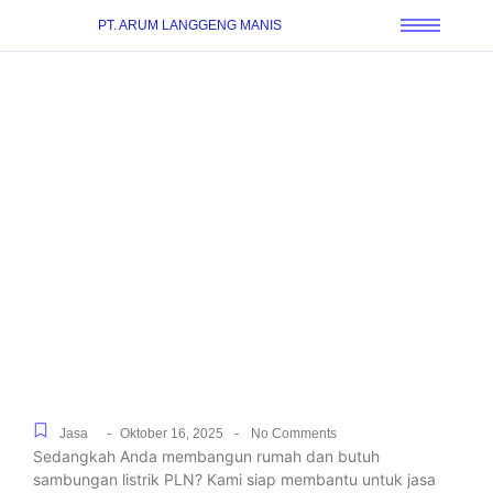
PT. ARUM LANGGENG MANIS
Pasang Sambungan
Listrik Baru Untuk Rumah,
Gedung, dan Pabrik di
Pondok Jagung Timur,
Dari Pengajuan hingga
Penyalaan
-
-
Jasa
Oktober 16, 2025
No Comments
Sedangkah Anda membangun rumah dan butuh
sambungan listrik PLN? Kami siap membantu untuk jasa