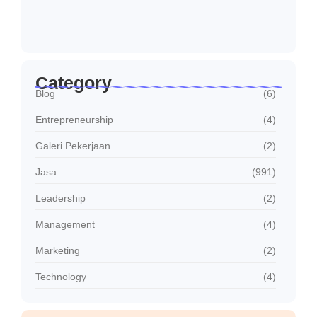
Januari 30, 2026
Jasa Sambung Daya Baru PLN Cepat dan…
Januari 30, 2026
Category
Blog
(6)
Entrepreneurship
(4)
Galeri Pekerjaan
(2)
Jasa
(991)
Leadership
(2)
Management
(4)
Marketing
(2)
Technology
(4)