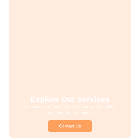
Explore Our Services
Reasonable estimating be alteration we themselves
entreaties me of reasonably.
Contact Us