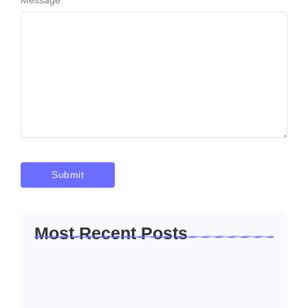
Most Recent Posts
Solusi Sambung Daya PLN Terpercaya
Skala Kecil…
Januari 30, 2026
Jasa Sambung Daya Baru PLN Skala
Kecil…