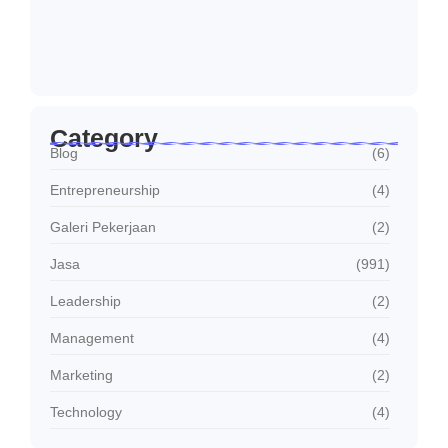
Kecil…
Januari 30, 2026
Jasa Sambung Daya Baru PLN Cepat dan…
Januari 30, 2026
Category
Blog
(6)
Entrepreneurship
(4)
Galeri Pekerjaan
(2)
Jasa
(991)
Leadership
(2)
Management
(4)
Marketing
(2)
Technology
(4)