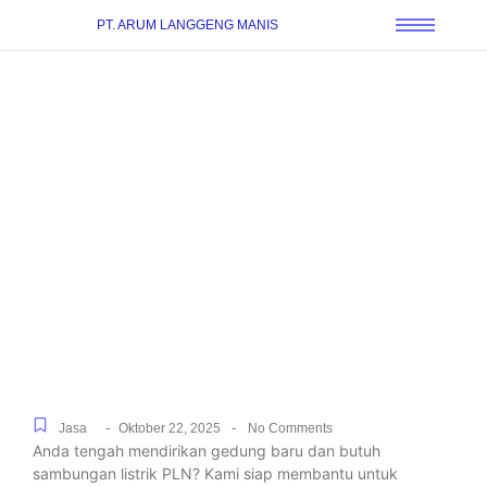
PT. ARUM LANGGENG MANIS
Pasang Sambungan
Listrik Baru Untuk
Perumahan Hingga
Kawasan Industri di
Ciater, Langsung Dibantu
Sampai Menyala
-
-
Jasa
Oktober 22, 2025
No Comments
Anda tengah mendirikan gedung baru dan butuh
sambungan listrik PLN? Kami siap membantu untuk