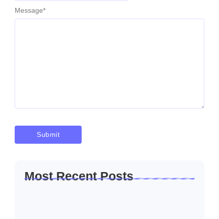
Message
*
Most Recent Posts
Solusi Sambung Daya PLN Terpercaya
Skala Kecil…
Januari 30, 2026
Jasa Sambung Daya Baru PLN Skala