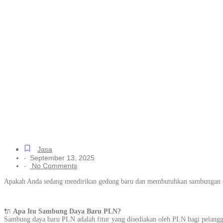
Pasang Sambung
hingga Besar d
Beres
Jasa
September 13, 2025
-
No Comments
-
Apakah Anda sedang mendirikan gedung baru dan membutuhkan sambungan da
🔌
Apa Itu Sambung Daya Baru PLN?
Sambung daya baru PLN adalah fitur yang disediakan oleh PLN bagi pelangga