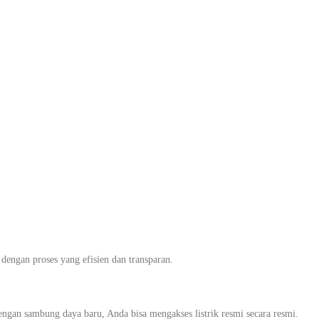
u Skala Kecil
dampingi Sampai
ngan proses yang efisien dan transparan.
gan sambung daya baru, Anda bisa mengakses listrik resmi secara resmi.