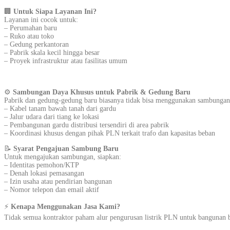
🏢
Untuk Siapa Layanan Ini?
Layanan ini cocok untuk:
– Perumahan baru
– Ruko atau toko
– Gedung perkantoran
– Pabrik skala kecil hingga besar
– Proyek infrastruktur atau fasilitas umum
⚙️
Sambungan Daya Khusus untuk Pabrik & Gedung Baru
Pabrik dan gedung-gedung baru biasanya tidak bisa menggunakan sambungan s
– Kabel tanam bawah tanah dari gardu
– Jalur udara dari tiang ke lokasi
– Pembangunan gardu distribusi tersendiri di area pabrik
– Koordinasi khusus dengan pihak PLN terkait trafo dan kapasitas beban
📝
Syarat Pengajuan Sambung Baru
Untuk mengajukan sambungan, siapkan:
– Identitas pemohon/KTP
– Denah lokasi pemasangan
– Izin usaha atau pendirian bangunan
– Nomor telepon dan email aktif
⚡
Kenapa Menggunakan Jasa Kami?
Tidak semua kontraktor paham alur pengurusan listrik PLN untuk bangunan b