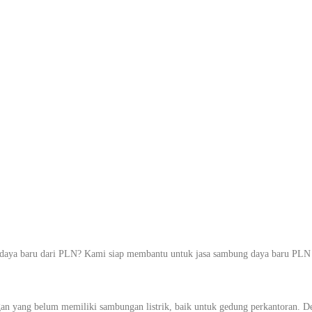
an Listrik Bar
i Sukaasih, Di
ya baru dari PLN? Kami siap membantu untuk jasa sambung daya baru PLN de
n yang belum memiliki sambungan listrik, baik untuk gedung perkantoran. Den