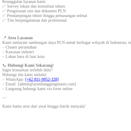
Keunggulan layanan kami:
✅ Survey lokasi dan konsultasi teknis
✅ Pengurusan izin dan dokumen PLN
✅ Pendampingan teknis hingga pemasangan selesai
✅ Tim berpengalaman dan profesional
📍
Area Layanan
Kami melayani sambungan daya PLN untuk berbagai wilayah di Indonesia, t
– Cluster perumahan
– Kawasan industri
– Lahan baru di luar kota
📞
Hubungi Kami Sekarang!
Ingin konsultasi terlebih dulu?
Hubungi tim kami melalui:
– WhatsApp:
[+62 811-9952-328]
– Email: [admin@arumlanggengmanis.com]
– Langsung hubungi kami via form online
—
Kami bantu urus dari awal hingga listrik menyala!