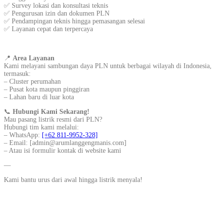
✅ Survey lokasi dan konsultasi teknis
✅ Pengurusan izin dan dokumen PLN
✅ Pendampingan teknis hingga pemasangan selesai
✅ Layanan cepat dan terpercaya
📍
Area Layanan
Kami melayani sambungan daya PLN untuk berbagai wilayah di Indonesia,
termasuk:
– Cluster perumahan
– Pusat kota maupun pinggiran
– Lahan baru di luar kota
📞
Hubungi Kami Sekarang!
Mau pasang listrik resmi dari PLN?
Hubungi tim kami melalui:
– WhatsApp:
[+62 811-9952-328]
– Email: [admin@arumlanggengmanis.com]
– Atau isi formulir kontak di website kami
—
Kami bantu urus dari awal hingga listrik menyala!