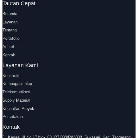
Tautan Cepat
Beranda
Layanan
Tentang
Portofolio
Artikel
Kontak
Layanan Kami
Konstruksi
Ketenagalistrikan
Telekomunikasi
Supply Material
Konsultan Proyek
Percetakan
Kontak
Jl. Kasasi III No.17 blok C3, RT.008/RW.008, Sukasari, Kec. Tangerang,