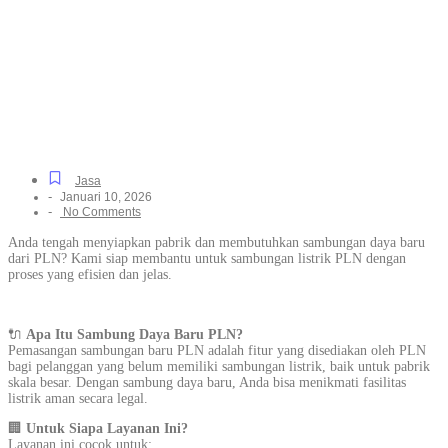
Listrik Baru Khusus
Rumah Tinggal & Industri
di Poris Plawad, Resmi
dan Terpercaya
Jasa
-
Januari 10, 2026
-
No Comments
Anda tengah menyiapkan pabrik dan membutuhkan sambungan daya baru
dari PLN? Kami siap membantu untuk sambungan listrik PLN dengan
proses yang efisien dan jelas.
🔌
Apa Itu Sambung Daya Baru PLN?
Pemasangan sambungan baru PLN adalah fitur yang disediakan oleh PLN
bagi pelanggan yang belum memiliki sambungan listrik, baik untuk pabrik
skala besar. Dengan sambung daya baru, Anda bisa menikmati fasilitas
listrik aman secara legal.
🏢
Untuk Siapa Layanan Ini?
Layanan ini cocok untuk: