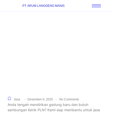
PT. ARUM LANGGENG MANIS
Pasang Sambungan
Listrik Baru Cepat dan
Resmi untuk Segala
Kebutuhan di Karang
Anyar, Langsung Dibantu
Sampai Menyala
-
-
Jasa
Desember 6, 2025
No Comments
Anda tengah mendirikan gedung baru dan butuh
sambungan listrik PLN? Kami siap membantu untuk jasa