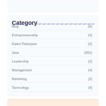
Jasa Sambung Daya Baru PLN Cepat dan…
Januari 30, 2026
Category
Blog
(6)
Entrepreneurship
(4)
Galeri Pekerjaan
(2)
Jasa
(991)
Leadership
(2)
Management
(4)
Marketing
(2)
Technology
(4)