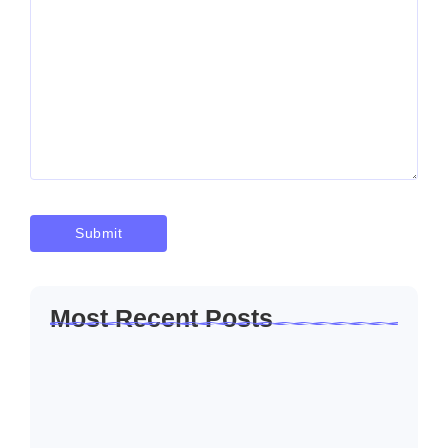
Most Recent Posts
Solusi Sambung Daya PLN Terpercaya
Skala Kecil…
Januari 30, 2026
Jasa Sambung Daya Baru PLN Skala
Kecil…
Januari 30, 2026