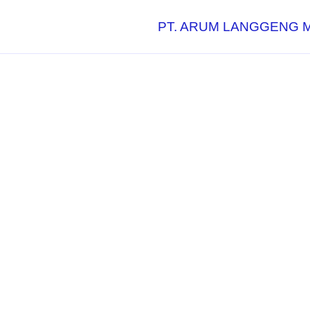
PT. ARUM LANGGENG 
Layanan Sam
Untuk Peru
Industri di 
Beres