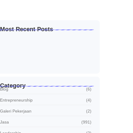
Most Recent Posts
Solusi Sambung Daya PLN Terpercaya Skala
Kecil…
Januari 30, 2026
Jasa Sambung Daya Baru PLN Skala Kecil…
Januari 30, 2026
Jasa Sambung Daya Baru PLN Cepat dan…
Januari 30, 2026
Category
Blog
(6)
Entrepreneurship
(4)
Galeri Pekerjaan
(2)
Jasa
(991)
Leadership
(2)