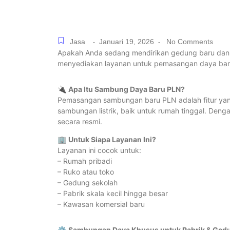
Jasa
Januari 19, 2026
No Comments
-
-
Apakah Anda sedang mendirikan gedung baru da
menyediakan layanan untuk pemasangan daya baru
🔌
Apa Itu Sambung Daya Baru PLN?
Pemasangan sambungan baru PLN adalah fitur yang
sambungan listrik, baik untuk rumah tinggal. Den
secara resmi.
🏢
Untuk Siapa Layanan Ini?
Layanan ini cocok untuk:
– Rumah pribadi
– Ruko atau toko
– Gedung sekolah
– Pabrik skala kecil hingga besar
– Kawasan komersial baru
⚙️
Sambungan Daya Khusus untuk Pabrik & Ged