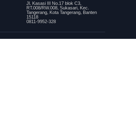
Jl. Kasasi III No.17 blok C3,
RT.008/RW.008, Sukasari, Kec.
Tangerang, Kota Tangerang, Banten
15118
0811-9952-328