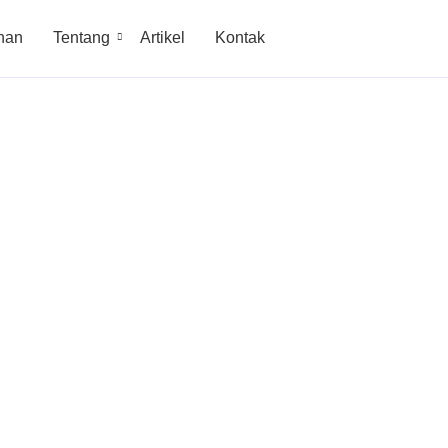
nan
Tentang
Artikel
Kontak
Resmi PLN
wasan
 Sampai