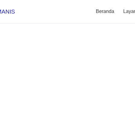
MANIS
Beranda
Laya
bungan Listrik 
mahan Hingga Ka
Babat, Didampingi