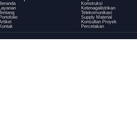
Beranda
Konstruksi
Layanan
Ketenagalistrikan
Tentang
Telekomunikasi
Portofolio
Supply Material
Artikel
Konsultan Proyek
Kontak
Percetakan