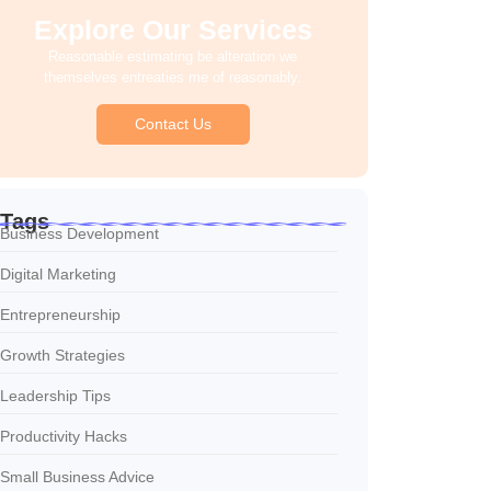
Explore Our Services
Reasonable estimating be alteration we
themselves entreaties me of reasonably.
Contact Us
Tags
Business Development
Digital Marketing
Entrepreneurship
Growth Strategies
Leadership Tips
Productivity Hacks
Small Business Advice