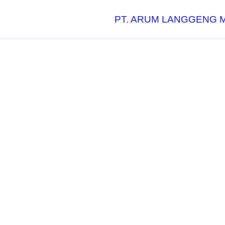
PT. ARUM LANGGENG 
Layanan Sam
Skala Kecil 
Ribet