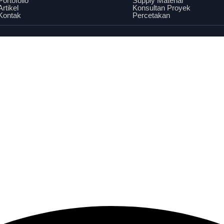
Portofolio
Supply Material
Artikel
Konsultan Proyek
Kontak
Percetakan