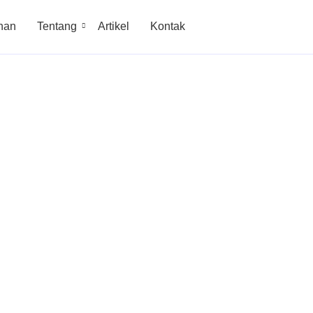
nan
Tentang
Artikel
Kontak
Resmi PLN
aret, Tanpa