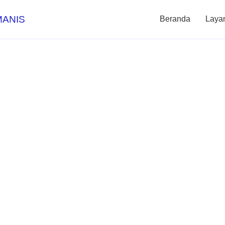
MANIS
Beranda
Laya
bungan Listrik 
hingga Besar di K