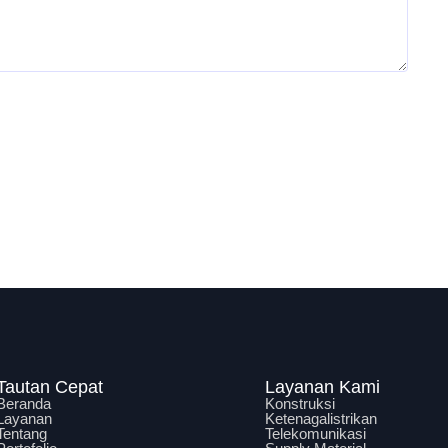
Tautan Cepat
Layanan Kami
Beranda
Konstruksi
Layanan
Ketenagalistrikan
Tentang
Telekomunikasi