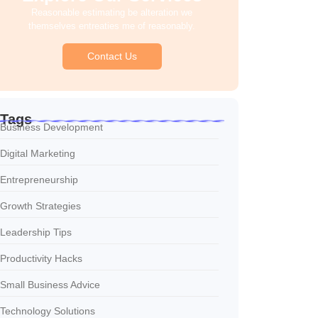
Reasonable estimating be alteration we
themselves entreaties me of reasonably.
Contact Us
Tags
Business Development
Digital Marketing
Entrepreneurship
Growth Strategies
Leadership Tips
Productivity Hacks
Small Business Advice
Technology Solutions