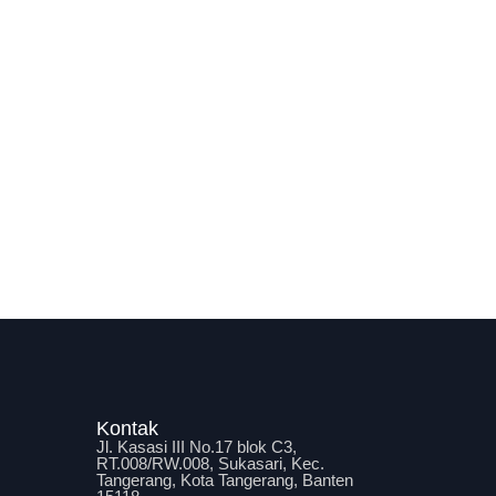
Kontak
Jl. Kasasi III No.17 blok C3,
RT.008/RW.008, Sukasari, Kec.
Tangerang, Kota Tangerang, Banten