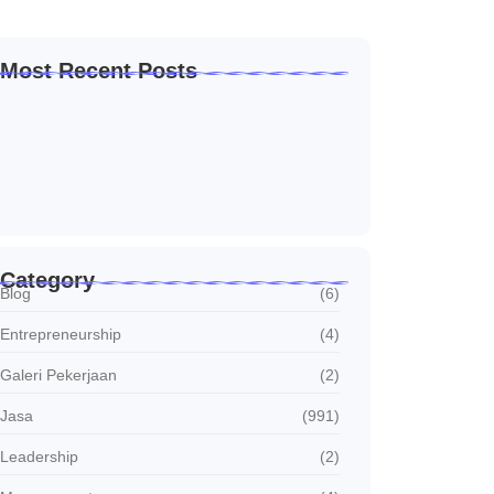
Most Recent Posts
Solusi Sambung Daya PLN Terpercaya Skala
Kecil…
Januari 30, 2026
Jasa Sambung Daya Baru PLN Skala Kecil…
Januari 30, 2026
Jasa Sambung Daya Baru PLN Cepat dan…
Januari 30, 2026
Category
Blog
(6)
Entrepreneurship
(4)
Galeri Pekerjaan
(2)
Jasa
(991)
Leadership
(2)