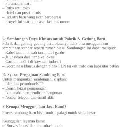
– Perumahan baru
– Ruko atau toko
– Hotel dan pusat bisnis
– Industri baru yang akan beroperasi
– Proyek infrastruktur atau fasilitas umum
⚙️
Sambungan Daya Khusus untuk Pabrik & Gedung Baru
Pabrik dan gedung-gedung baru biasanya tidak bisa menggunakan
sambungan standar seperti rumah biasa. Sambungan ini dapat meliputi:
– Kabel tanam bawah tanah dari gardu
– Jalur udara dari tiang ke lokasi
– Gardu mandiri di kawasan industri
– Koordinasi khusus dengan pihak PLN terkait trafo dan kapasitas beban
📝
Syarat Pengajuan Sambung Baru
Untuk mengajukan sambungan, siapkan:
– Identitas pemohon/KTP
– Denah lokasi pemasangan
– Izin usaha atau pendirian bangunan
– Nomor telepon dan email aktif
⚡
Kenapa Menggunakan Jasa Kami?
Proses sambung baru bisa rumit, apalagi untuk skala besar.
Keunggulan layanan kami:
✅ Survey lokasi dan konsultasi teknis