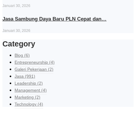
Januari 30, 2026
Jasa Sambung Daya Baru PLN Cepat dan…
Januari 30, 2026
Category
Blog
(6)
Entrepreneurship
(4)
Galeri Pekerjaan
(2)
Jasa
(991)
Leadership
(2)
Management
(4)
Marketing
(2)
Technology
(4)
Explore Our Services
Reasonable estimating be alteration we themselves entreaties me