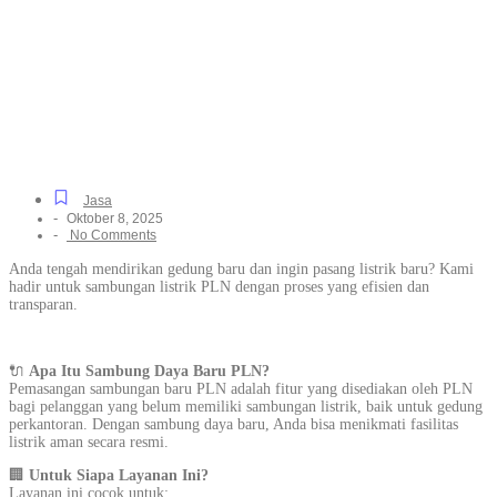
Listrik Resmi PLN
Khusus Rumah Tinggal &
Industri di Sukawali,
Tanpa Ribet
Jasa
-
Oktober 8, 2025
-
No Comments
Anda tengah mendirikan gedung baru dan ingin pasang listrik baru? Kami
hadir untuk sambungan listrik PLN dengan proses yang efisien dan
transparan.
🔌
Apa Itu Sambung Daya Baru PLN?
Pemasangan sambungan baru PLN adalah fitur yang disediakan oleh PLN
bagi pelanggan yang belum memiliki sambungan listrik, baik untuk gedung
perkantoran. Dengan sambung daya baru, Anda bisa menikmati fasilitas
listrik aman secara resmi.
🏢
Untuk Siapa Layanan Ini?
Layanan ini cocok untuk: