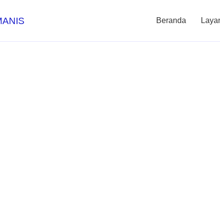
MANIS
Beranda
Laya
bungan Listrik 
esmi untuk Sega
Mudah dan Cepat