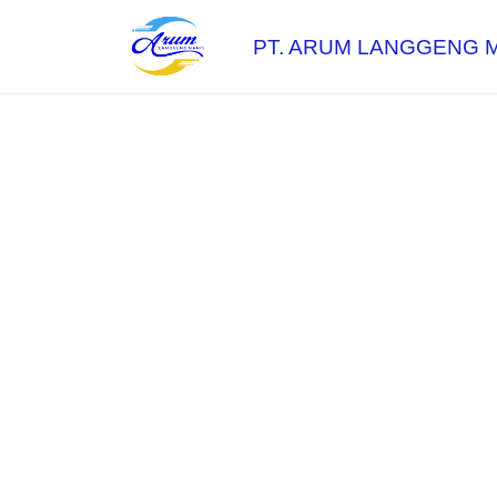
PT. ARUM LANGGENG 
Layanan Sam
Cepat dan R
di Cibugel, 