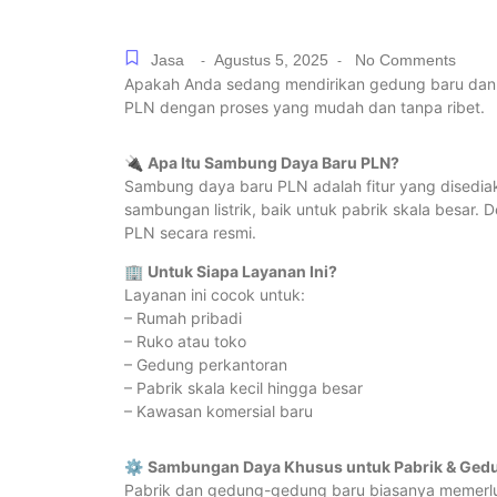
Jasa
Agustus 5, 2025
No Comments
-
-
Apakah Anda sedang mendirikan gedung baru dan in
PLN dengan proses yang mudah dan tanpa ribet.
🔌
Apa Itu Sambung Daya Baru PLN?
Sambung daya baru PLN adalah fitur yang disedia
sambungan listrik, baik untuk pabrik skala besar.
PLN secara resmi.
🏢
Untuk Siapa Layanan Ini?
Layanan ini cocok untuk:
– Rumah pribadi
– Ruko atau toko
– Gedung perkantoran
– Pabrik skala kecil hingga besar
– Kawasan komersial baru
⚙️
Sambungan Daya Khusus untuk Pabrik & Ged
Pabrik dan gedung-gedung baru biasanya memerlu