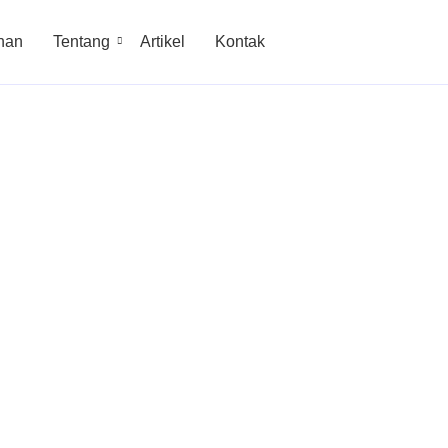
nan
Tentang
Artikel
Kontak
Resmi PLN
la Kebutuhan