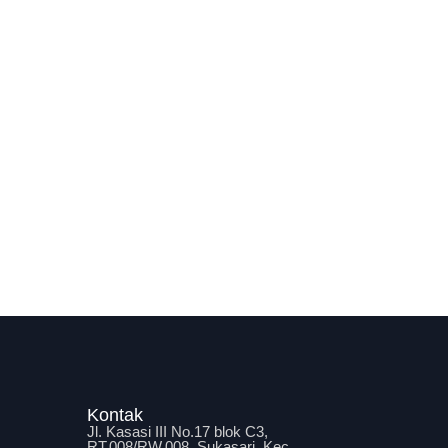
Kontak
Jl. Kasasi III No.17 blok C3,
RT.008/RW.008, Sukasari, Kec.