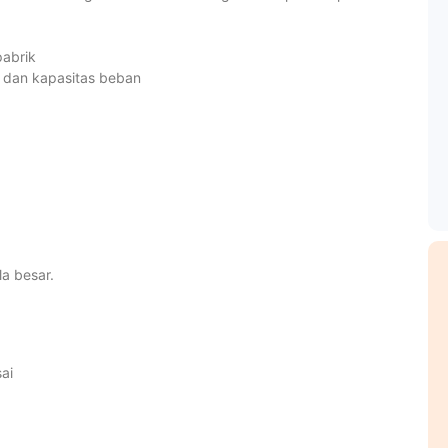
pabrik
o dan kapasitas beban
la besar.
ai