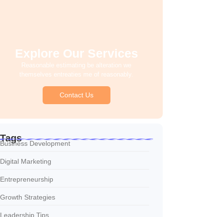
Explore Our Services
Reasonable estimating be alteration we
themselves entreaties me of reasonably.
Contact Us
Tags
Business Development
Digital Marketing
Entrepreneurship
Growth Strategies
Leadership Tips