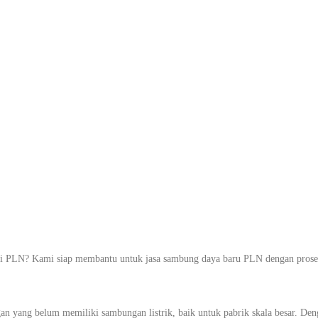
Daya Baru PLN
brik di Poris P
ntu Sampai Men
LN? Kami siap membantu untuk jasa sambung daya baru PLN dengan proses y
n yang belum memiliki sambungan listrik, baik untuk pabrik skala besar. De