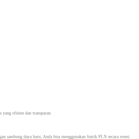
 Untuk Rumah,
lawad,
yala
ang efisien dan transparan.
ngan sambung daya baru, Anda bisa menggunakan listrik PLN secara resmi.