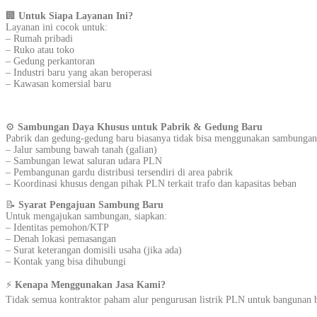
🏢
Untuk Siapa Layanan Ini?
Layanan ini cocok untuk:
– Rumah pribadi
– Ruko atau toko
– Gedung perkantoran
– Industri baru yang akan beroperasi
– Kawasan komersial baru
⚙️
Sambungan Daya Khusus untuk Pabrik & Gedung Baru
Pabrik dan gedung-gedung baru biasanya tidak bisa menggunakan sambungan s
– Jalur sambung bawah tanah (galian)
– Sambungan lewat saluran udara PLN
– Pembangunan gardu distribusi tersendiri di area pabrik
– Koordinasi khusus dengan pihak PLN terkait trafo dan kapasitas beban
📝
Syarat Pengajuan Sambung Baru
Untuk mengajukan sambungan, siapkan:
– Identitas pemohon/KTP
– Denah lokasi pemasangan
– Surat keterangan domisili usaha (jika ada)
– Kontak yang bisa dihubungi
⚡
Kenapa Menggunakan Jasa Kami?
Tidak semua kontraktor paham alur pengurusan listrik PLN untuk bangunan b