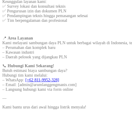
Keunggulan layanan kami:
✅ Survey lokasi dan konsultasi teknis
✅ Pengurusan izin dan dokumen PLN
✅ Pendampingan teknis hingga pemasangan selesai
✅ Tim berpengalaman dan profesional
📍
Area Layanan
Kami melayani sambungan daya PLN untuk berbagai wilayah di Indonesia, t
– Perumahan dan komplek baru
– Kawasan industri
– Daerah pelosok yang dijangkau PLN
📞
Hubungi Kami Sekarang!
Butuh estimasi biaya sambungan daya?
Hubungi tim kami melalui:
– WhatsApp:
[+62 811-9952-328]
– Email: [admin@arumlanggengmanis.com]
– Langsung hubungi kami via form online
—
Kami bantu urus dari awal hingga listrik menyala!