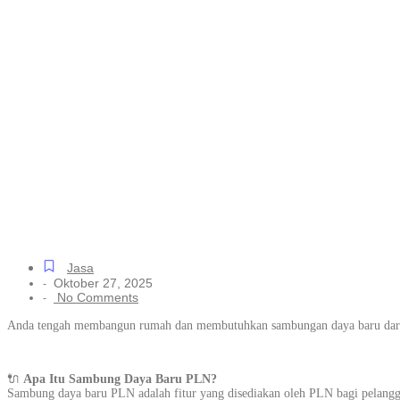
Jasa Sambung 
Gedung, dan Pa
Langsung Diba
Jasa
Oktober 27, 2025
-
No Comments
-
Anda tengah membangun rumah dan membutuhkan sambungan daya baru dari P
🔌
Apa Itu Sambung Daya Baru PLN?
Sambung daya baru PLN adalah fitur yang disediakan oleh PLN bagi pelangga