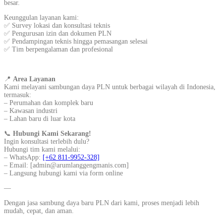
besar.
Keunggulan layanan kami:
✅ Survey lokasi dan konsultasi teknis
✅ Pengurusan izin dan dokumen PLN
✅ Pendampingan teknis hingga pemasangan selesai
✅ Tim berpengalaman dan profesional
📍
Area Layanan
Kami melayani sambungan daya PLN untuk berbagai wilayah di Indonesia,
termasuk:
– Perumahan dan komplek baru
– Kawasan industri
– Lahan baru di luar kota
📞
Hubungi Kami Sekarang!
Ingin konsultasi terlebih dulu?
Hubungi tim kami melalui:
– WhatsApp:
[+62 811-9952-328]
– Email: [admin@arumlanggengmanis.com]
– Langsung hubungi kami via form online
—
Dengan jasa sambung daya baru PLN dari kami, proses menjadi lebih
mudah, cepat, dan aman.