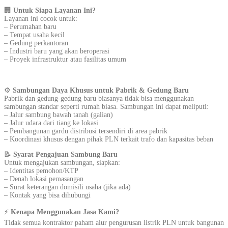
🏢
Untuk Siapa Layanan Ini?
Layanan ini cocok untuk:
– Perumahan baru
– Tempat usaha kecil
– Gedung perkantoran
– Industri baru yang akan beroperasi
– Proyek infrastruktur atau fasilitas umum
⚙️
Sambungan Daya Khusus untuk Pabrik & Gedung Baru
Pabrik dan gedung-gedung baru biasanya tidak bisa menggunakan
sambungan standar seperti rumah biasa. Sambungan ini dapat meliputi:
– Jalur sambung bawah tanah (galian)
– Jalur udara dari tiang ke lokasi
– Pembangunan gardu distribusi tersendiri di area pabrik
– Koordinasi khusus dengan pihak PLN terkait trafo dan kapasitas beban
📝
Syarat Pengajuan Sambung Baru
Untuk mengajukan sambungan, siapkan:
– Identitas pemohon/KTP
– Denah lokasi pemasangan
– Surat keterangan domisili usaha (jika ada)
– Kontak yang bisa dihubungi
⚡
Kenapa Menggunakan Jasa Kami?
Tidak semua kontraktor paham alur pengurusan listrik PLN untuk bangunan