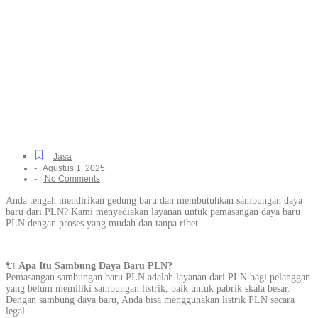
PLN Untuk Perumahan
Hingga Kawasan Industri
di Patramanggala, Dari
Pengajuan hingga
Penyalaan
Jasa
-
Agustus 1, 2025
-
No Comments
Anda tengah mendirikan gedung baru dan membutuhkan sambungan daya
baru dari PLN? Kami menyediakan layanan untuk pemasangan daya baru
PLN dengan proses yang mudah dan tanpa ribet.
🔌
Apa Itu Sambung Daya Baru PLN?
Pemasangan sambungan baru PLN adalah layanan dari PLN bagi pelanggan
yang belum memiliki sambungan listrik, baik untuk pabrik skala besar.
Dengan sambung daya baru, Anda bisa menggunakan listrik PLN secara
legal.