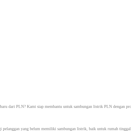
Daya Baru PLN
emua Jenis Ban
h dan Cepat
 dari PLN? Kami siap membantu untuk sambungan listrik PLN dengan proses
 pelanggan yang belum memiliki sambungan listrik, baik untuk rumah tingga