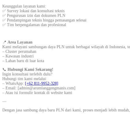
Keunggulan layanan kami:
✅ Survey lokasi dan konsultasi teknis
✅ Pengurusan izin dan dokumen PLN
✅ Pendampingan teknis hingga pemasangan selesai
✅ Tim berpengalaman dan profesional
📍
Area Layanan
Kami melayani sambungan daya PLN untuk berbagai wilayah di Indonesia, t
– Cluster perumahan
– Kawasan industri
– Lahan baru di luar kota
📞
Hubungi Kami Sekarang!
Ingin konsultasi terlebih dulu?
Hubungi tim kami melalui:
– WhatsApp:
[+62 811-9952-328]
– Email: [admin@arumlanggengmanis.com]
– Atau isi formulir kontak di website kami
—
Dengan jasa sambung daya baru PLN dari kami, proses menjadi lebih mudah,