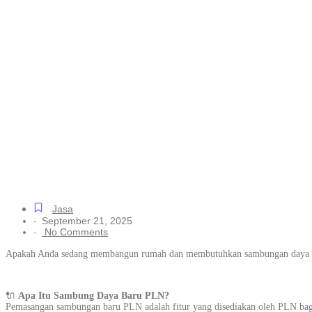
Jasa Sambung 
Mudah untuk S
Cibodas, Muda
Jasa
September 21, 2025
-
No Comments
-
Apakah Anda sedang membangun rumah dan membutuhkan sambungan daya baru
🔌
Apa Itu Sambung Daya Baru PLN?
Pemasangan sambungan baru PLN adalah fitur yang disediakan oleh PLN bagi