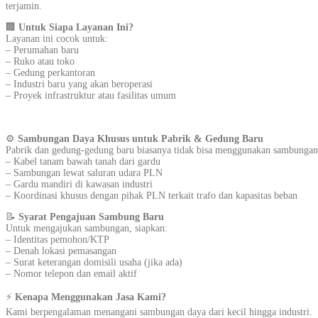
terjamin.
🏢
Untuk Siapa Layanan Ini?
Layanan ini cocok untuk:
– Perumahan baru
– Ruko atau toko
– Gedung perkantoran
– Industri baru yang akan beroperasi
– Proyek infrastruktur atau fasilitas umum
⚙️
Sambungan Daya Khusus untuk Pabrik & Gedung Baru
Pabrik dan gedung-gedung baru biasanya tidak bisa menggunakan sambungan s
– Kabel tanam bawah tanah dari gardu
– Sambungan lewat saluran udara PLN
– Gardu mandiri di kawasan industri
– Koordinasi khusus dengan pihak PLN terkait trafo dan kapasitas beban
📝
Syarat Pengajuan Sambung Baru
Untuk mengajukan sambungan, siapkan:
– Identitas pemohon/KTP
– Denah lokasi pemasangan
– Surat keterangan domisili usaha (jika ada)
– Nomor telepon dan email aktif
⚡
Kenapa Menggunakan Jasa Kami?
Kami berpengalaman menangani sambungan daya dari kecil hingga industri.