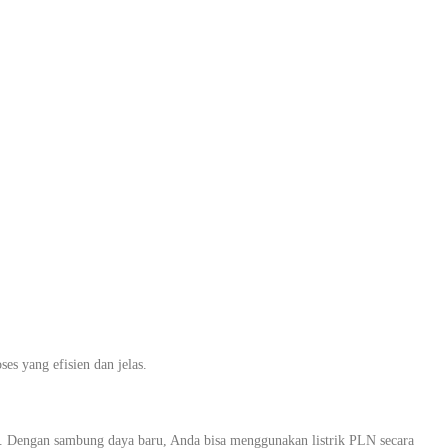
 Resmi dan
gunan di
 yang efisien dan jelas.
l. Dengan sambung daya baru, Anda bisa menggunakan listrik PLN secara