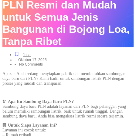
PLN Resmi dan Mudah
untuk Semua Jenis
Bangunan di Bojong Loa,
Tanpa Ribet
Jasa
-
Oktober 17, 2025
-
No Comments
Apakah Anda sedang menyiapkan pabrik dan membutuhkan sambungan
daya baru dari PLN? Kami hadir untuk sambungan listrik PLN dengan
proses yang mudah dan transparan.
🔌
Apa Itu Sambung Daya Baru PLN?
Sambung daya baru PLN adalah layanan dari PLN bagi pelanggan yang
belum memiliki sambungan listrik, baik untuk rumah tinggal. Dengan
sambung daya baru, Anda bisa mengakses listrik resmi secara terjamin.
🏢
Untuk Siapa Layanan Ini?
Layanan ini cocok untuk:
– Rumah pribadi