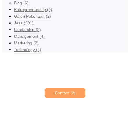
Blog
(6)
Entrepreneurship
(4)
Galeri Pekerjaan
(2)
Jasa
(991)
Leadership
(2)
Management
(4)
Marketing
(2)
Technology
(4)
Explore Our Services
Reasonable estimating be alteration we themselves entreaties me
of reasonably.
Contact Us