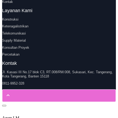
Kontak
Layanan Kami
Konstruksi
Ketenagalistrikan
Telekomunikasi
Supply Material
Konsultan Proyek
Percetakan
Kontak
Jl. Kasasi III No.17 blok C3, RT.008/RW.008, Sukasari, Kec. Tangerang,
Kota Tangerang, Banten 15118
0811-9952-328
Arum LM