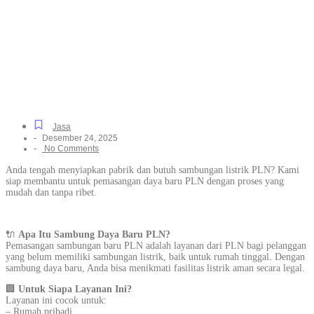
PLN Khusus Rumah
Tinggal & Industri di
Legok, Langsung Dibantu
Sampai Menyala
Jasa
-
Desember 24, 2025
-
No Comments
Anda tengah menyiapkan pabrik dan butuh sambungan listrik PLN? Kami
siap membantu untuk pemasangan daya baru PLN dengan proses yang
mudah dan tanpa ribet.
🔌
Apa Itu Sambung Daya Baru PLN?
Pemasangan sambungan baru PLN adalah layanan dari PLN bagi pelanggan
yang belum memiliki sambungan listrik, baik untuk rumah tinggal. Dengan
sambung daya baru, Anda bisa menikmati fasilitas listrik aman secara legal.
🏢
Untuk Siapa Layanan Ini?
Layanan ini cocok untuk:
– Rumah pribadi