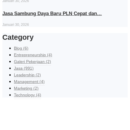
Januari 30, 2026
Jasa Sambung Daya Baru PLN Cepat dan…
Januari 30, 2026
Category
Blog
(6)
Entrepreneurship
(4)
Galeri Pekerjaan
(2)
Jasa
(991)
Leadership
(2)
Management
(4)
Marketing
(2)
Technology
(4)
Explore Our Services
Reasonable estimating be alteration we themselves entreaties me
of reasonably.