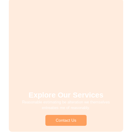
Explore Our Services
Reasonable estimating be alteration we themselves
entreaties me of reasonably.
Contact Us