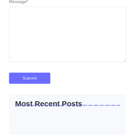
Message
*
Most Recent Posts
Solusi Sambung Daya PLN Terpercaya
Skala Kecil…
Januari 30, 2026
Jasa Sambung Daya Baru PLN Skala
Kecil…