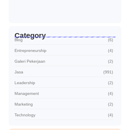
Januari 30, 2026
Jasa Sambung Daya Baru PLN Cepat dan…
Januari 30, 2026
Category
Blog
(6)
Entrepreneurship
(4)
Galeri Pekerjaan
(2)
Jasa
(991)
Leadership
(2)
Management
(4)
Marketing
(2)
Technology
(4)