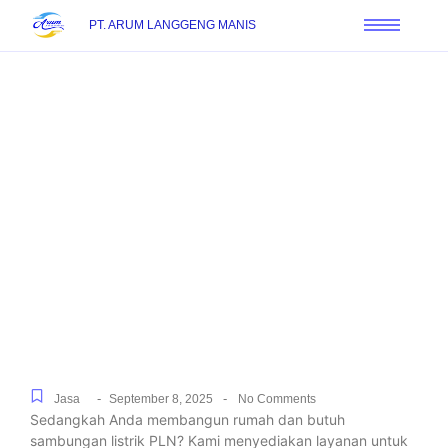
PT. ARUM LANGGENG MANIS
Jasa Sambung Daya Baru
PLN Khusus Rumah
Tinggal & Industri di
Bojong Nangka, Dari
Pengajuan hingga
Penyalaan
-
-
Jasa
September 8, 2025
No Comments
Sedangkah Anda membangun rumah dan butuh
sambungan listrik PLN? Kami menyediakan layanan untuk