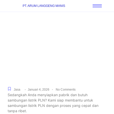
PT. ARUM LANGGENG MANIS
Bantuan Sambungan
Listrik Resmi Untuk
Rumah, Gedung, dan
Pabrik di Villa Dago,
Didampingi Sampai Beres
-
-
Jasa
Januari 4, 2026
No Comments
Sedangkah Anda menyiapkan pabrik dan butuh
sambungan listrik PLN? Kami siap membantu untuk
sambungan listrik PLN dengan proses yang cepat dan
tanpa ribet.