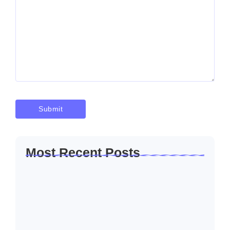
Most Recent Posts
Solusi Sambung Daya PLN Terpercaya
Skala Kecil…
Januari 30, 2026
Jasa Sambung Daya Baru PLN Skala
Kecil…
Januari 30, 2026
Jasa Sambung Daya Baru PLN Cepat dan…