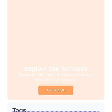
Explore Our Services
Reasonable estimating be alteration we themselves
entreaties me of reasonably.
Contact Us
Tags