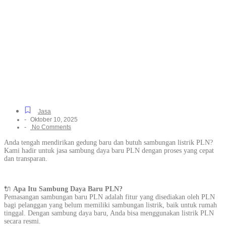
Listrik Resmi Untuk
Perumahan Hingga
Kawasan Industri di Kayu
Bongkok, Mudah dan
Cepat
Jasa
-
Oktober 10, 2025
-
No Comments
Anda tengah mendirikan gedung baru dan butuh sambungan listrik PLN?
Kami hadir untuk jasa sambung daya baru PLN dengan proses yang cepat
dan transparan.
🔌
Apa Itu Sambung Daya Baru PLN?
Pemasangan sambungan baru PLN adalah fitur yang disediakan oleh PLN
bagi pelanggan yang belum memiliki sambungan listrik, baik untuk rumah
tinggal. Dengan sambung daya baru, Anda bisa menggunakan listrik PLN
secara resmi.