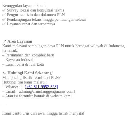
Keunggulan layanan kami:
✅ Survey lokasi dan konsultasi teknis
✅ Pengurusan izin dan dokumen PLN
✅ Pendampingan teknis hingga pemasangan selesai
✅ Layanan cepat dan terpercaya
📍
Area Layanan
Kami melayani sambungan daya PLN untuk berbagai wilayah di Indonesia,
termasuk:
– Perumahan dan komplek baru
– Kawasan industri
– Lahan baru di luar kota
📞
Hubungi Kami Sekarang!
Mau pasang listrik resmi dari PLN?
Hubungi tim kami melalui:
– WhatsApp:
[+62 811-9952-328]
– Email: [admin@arumlanggengmanis.com]
– Atau isi formulir kontak di website kami
—
Kami bantu urus dari awal hingga listrik menyala!