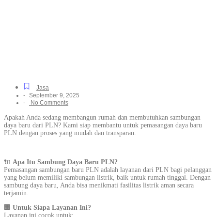
Listrik Resmi Skala Kecil
hingga Besar di
Jurangmangu Barat,
Tanpa Ribet
Jasa
-
September 9, 2025
-
No Comments
Apakah Anda sedang membangun rumah dan membutuhkan sambungan
daya baru dari PLN? Kami siap membantu untuk pemasangan daya baru
PLN dengan proses yang mudah dan transparan.
🔌
Apa Itu Sambung Daya Baru PLN?
Pemasangan sambungan baru PLN adalah layanan dari PLN bagi pelanggan
yang belum memiliki sambungan listrik, baik untuk rumah tinggal. Dengan
sambung daya baru, Anda bisa menikmati fasilitas listrik aman secara
terjamin.
🏢
Untuk Siapa Layanan Ini?
Layanan ini cocok untuk: