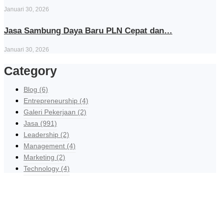
Januari 30, 2026
Jasa Sambung Daya Baru PLN Cepat dan…
Januari 30, 2026
Category
Blog
(6)
Entrepreneurship
(4)
Galeri Pekerjaan
(2)
Jasa
(991)
Leadership
(2)
Management
(4)
Marketing
(2)
Technology
(4)
Explore Our Services
Reasonable estimating be alteration we themselves entreaties me