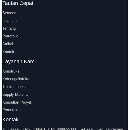
Tautan Cepat
Beranda
Layanan
Tentang
Portofolio
Artikel
Kontak
Layanan Kami
Konstruksi
Ketenagalistrikan
Telekomunikasi
Supply Material
Konsultan Proyek
Percetakan
Kontak
Jl. Kasasi III No.17 blok C3, RT.008/RW.008, Sukasari, Kec. Tangerang,