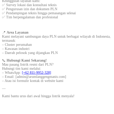
Keunggulan layanan kami:
✅ Survey lokasi dan konsultasi teknis
✅ Pengurusan izin dan dokumen PLN
✅ Pendampingan teknis hingga pemasangan selesai
✅ Tim berpengalaman dan profesional
📍
Area Layanan
Kami melayani sambungan daya PLN untuk berbagai wilayah di Indonesia,
termasuk:
– Cluster perumahan
– Kawasan industri
– Daerah pelosok yang dijangkau PLN
📞
Hubungi Kami Sekarang!
Mau pasang listrik resmi dari PLN?
Hubungi tim kami melalui:
– WhatsApp:
[+62 811-9952-328]
– Email: [admin@arumlanggengmanis.com]
– Atau isi formulir kontak di website kami
—
Kami bantu urus dari awal hingga listrik menyala!