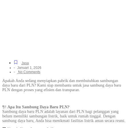
Listrik Resmi Resmi dan
Mudah untuk Semua
Jenis Bangunan di
Tangkuban Perahu,
Mudah dan Cepat
Jasa
-
Januari 1, 2026
-
No Comments
Apakah Anda sedang menyiapkan pabrik dan membutuhkan sambungan
daya baru dari PLN? Kami siap membantu untuk jasa sambung daya baru
PLN dengan proses yang efisien dan transparan.
🔌
Apa Itu Sambung Daya Baru PLN?
Sambung daya baru PLN adalah layanan dari PLN bagi pelanggan yang
belum memiliki sambungan listrik, baik untuk rumah tinggal. Dengan
sambung daya baru, Anda bisa menikmati fasilitas listrik aman secara resmi.