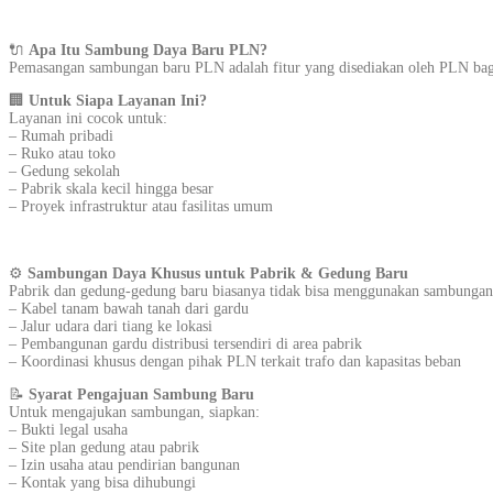
🔌
Apa Itu Sambung Daya Baru PLN?
Pemasangan sambungan baru PLN adalah fitur yang disediakan oleh PLN bagi 
🏢
Untuk Siapa Layanan Ini?
Layanan ini cocok untuk:
– Rumah pribadi
– Ruko atau toko
– Gedung sekolah
– Pabrik skala kecil hingga besar
– Proyek infrastruktur atau fasilitas umum
⚙️
Sambungan Daya Khusus untuk Pabrik & Gedung Baru
Pabrik dan gedung-gedung baru biasanya tidak bisa menggunakan sambungan s
– Kabel tanam bawah tanah dari gardu
– Jalur udara dari tiang ke lokasi
– Pembangunan gardu distribusi tersendiri di area pabrik
– Koordinasi khusus dengan pihak PLN terkait trafo dan kapasitas beban
📝
Syarat Pengajuan Sambung Baru
Untuk mengajukan sambungan, siapkan:
– Bukti legal usaha
– Site plan gedung atau pabrik
– Izin usaha atau pendirian bangunan
– Kontak yang bisa dihubungi