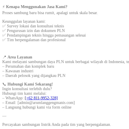
⚡
Kenapa Menggunakan Jasa Kami?
Proses sambung baru bisa rumit, apalagi untuk skala besar.
Keunggulan layanan kami:
✅ Survey lokasi dan konsultasi teknis
✅ Pengurusan izin dan dokumen PLN
✅ Pendampingan teknis hingga pemasangan selesai
✅ Tim berpengalaman dan profesional
📍
Area Layanan
Kami melayani sambungan daya PLN untuk berbagai wilayah di Indonesia, t
– Perumahan dan komplek baru
– Kawasan industri
– Daerah pelosok yang dijangkau PLN
📞
Hubungi Kami Sekarang!
Ingin konsultasi terlebih dulu?
Hubungi tim kami melalui:
– WhatsApp:
[+62 811-9952-328]
– Email: [admin@arumlanggengmanis.com]
– Langsung hubungi kami via form online
—
Percayakan sambungan listrik Anda pada tim yang berpengalaman.