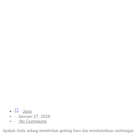
Bantuan Sambu
Mudah untuk S
Gondrong, Lan
Menyala
Jasa
Januari 27, 2026
-
No Comments
-
Apakah Anda sedang mendirikan gedung baru dan membutuhkan sambungan da