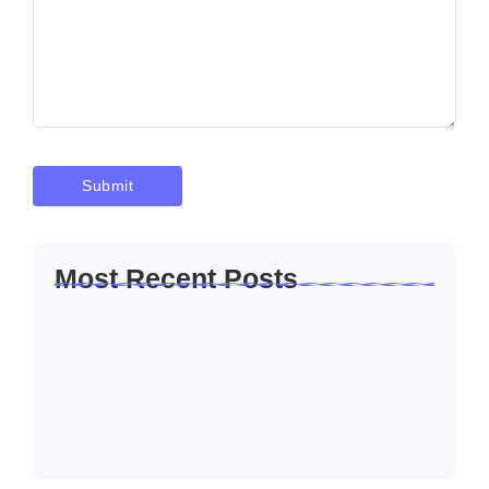
Most Recent Posts
Solusi Sambung Daya PLN Terpercaya
Skala Kecil…
Januari 30, 2026
Jasa Sambung Daya Baru PLN Skala
Kecil…
Januari 30, 2026
Jasa Sambung Daya Baru PLN Cepat dan…
Januari 30, 2026