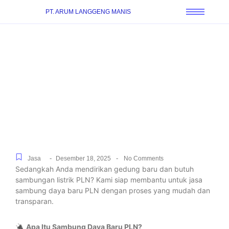
PT. ARUM LANGGENG MANIS
Bantuan Sambungan
Listrik Resmi Khusus
Rumah Tinggal & Industri
di Sukaasih, Tanpa Ribet
-
-
Jasa
Desember 18, 2025
No Comments
Sedangkah Anda mendirikan gedung baru dan butuh
sambungan listrik PLN? Kami siap membantu untuk jasa
sambung daya baru PLN dengan proses yang mudah dan
transparan.
🔌
Apa Itu Sambung Daya Baru PLN?